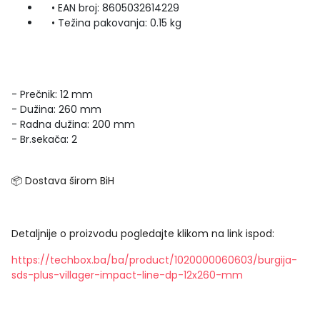
• EAN broj: 8605032614229
• Težina pakovanja: 0.15 kg
- Prečnik: 12 mm
- Dužina: 260 mm
- Radna dužina: 200 mm
- Br.sekača: 2
📦 Dostava širom BiH
Detaljnije o proizvodu pogledajte klikom na link ispod:
https://techbox.ba/ba/product/1020000060603/burgija-
sds-plus-villager-impact-line-dp-12x260-mm