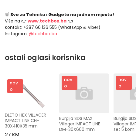
🛒
Sve za Tehniku i Gadgete na jednom mjestu!
Više na 👉
www.techbox.ba
👈
Kontakt: +387 66 136 555 (WhatsApp & Viber)
Instagram:
@techbox.ba
ostali oglasi korisnika
nov
nov
nov
o
o
o
DLETO HEX VILLAGER 
Burgija SDS MAX 
Burgija SDS
IMPACT LINE CH-
Villager IMPACT LINE 
Villager IM
30X410X35 mm
DM-30X600 mm
set 5 kom
27 KM