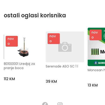
ostali oglasi korisnika
nov
nov
o
nov
o
o
80100001 Uredjaj za 
Serenade ASO SC 1 l
pranje boca
Monosan he
112 KM
39 KM
13 KM