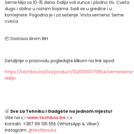
Seme klija za 10-15 dana. Dalija voli sunce i plodno tlo. Cveta
dugo i obilno u raznim bojama. Sadi se u gredice i u
kontejnere. Pogodna je i za sečenje. Vrsta semena: Seme
cveća
📦 Dostava širom BiH
Detaljnije o proizvodu pogledajte klikom na link ispod:
https://techbox.ba/ba/product/1020000070554/semenarna
dalija
🛒
Sve za Tehniku i Gadgete na jednom mjestu!
Više na 👉
www.techbox.ba
👈
Kontakt: +387 66 136 555 (WhatsApp & Viber)
Instagram:
@techbox.ba