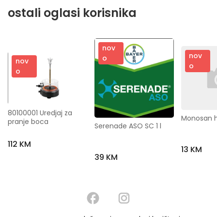
ostali oglasi korisnika
nov
nov
o
nov
o
o
80100001 Uredjaj za 
Monosan he
pranje boca
Serenade ASO SC 1 l
112 KM
13 KM
39 KM