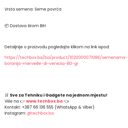
Vrsta semena: Seme povrća
📦 Dostava širom BiH
Detaljnije o proizvodu pogledajte klikom na link ispod:
https://techbox.ba/ba/product/1020000071086/semenarna-
boranija-merveille-di-venezia-80-gr
🛒
Sve za Tehniku i Gadgete na jednom mjestu!
Više na 👉
www.techbox.ba
👈
Kontakt: +387 66 136 555 (WhatsApp & Viber)
Instagram:
@techbox.ba