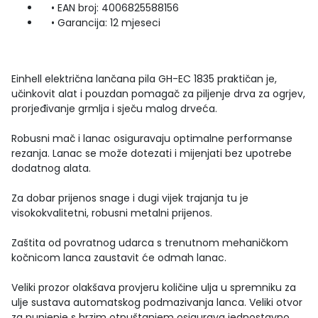
• EAN broj: 4006825588156
• Garancija: 12 mjeseci
Einhell električna lančana pila GH-EC 1835 praktičan je,
učinkovit alat i pouzdan pomagač za piljenje drva za ogrjev,
prorjeđivanje grmlja i sječu malog drveća.
Robusni mač i lanac osiguravaju optimalne performanse
rezanja. Lanac se može dotezati i mijenjati bez upotrebe
dodatnog alata.
Za dobar prijenos snage i dugi vijek trajanja tu je
visokokvalitetni, robusni metalni prijenos.
Zaštita od povratnog udarca s trenutnom mehaničkom
kočnicom lanca zaustavit će odmah lanac.
Veliki prozor olakšava provjeru količine ulja u spremniku za
ulje sustava automatskog podmazivanja lanca. Veliki otvor
za punjenje s brzim otpuštanjem osigurava jednostavno