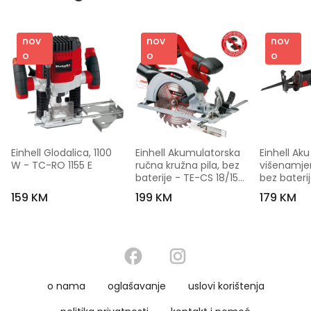
nov
nov
nov
o
o
o
Einhell Glodalica, 1100 
Einhell Akumulatorska 
Einhell Aku 
W - TC-RO 1155 E
ručna kružna pila, bez 
višenamjen
baterije - TE-CS 18/150 
bez bateri
Li - Solo
TE-AP 18 Li
159 KM
199 KM
179 KM
o nama
oglašavanje
uslovi korištenja