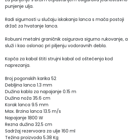
punjenje ulja.
Radi sigurnosti u slučaju iskakanja lanca s mača postoji
držač za hvatanje lanca.
Robusni metalni graničnik osigurava sigurno rukovanje, a
služi i kao oslonac pri piljenju vodoravnih debla.
Kopča za kabal štiti strujni kabal od oštećenja kod
naprezanja.
Broj pogonskih karika 52
Debljina lanca 1.3 mm
Dužina kabla za napajanje 0.15 m
Dužina noža 35.6 cm
Korak lanca 9.5 mm
Max. Brzina lanca 13.5 m/s
Napajanje 1800 W
Rezna dužina 32.5 cm
Sadržaj rezervoara za ulje 160 ml
Težina proizvoda 5.38 Kg