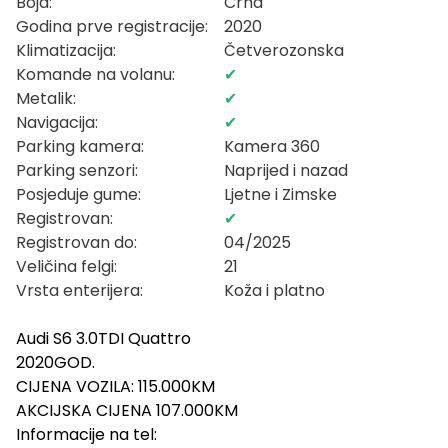
Boja:
Crna
Godina prve registracije:
2020
Klimatizacija:
Četverozonska
Komande na volanu:
✔
Metalik:
✔
Navigacija:
✔
Parking kamera:
Kamera 360
Parking senzori:
Naprijed i nazad
Posjeduje gume:
Ljetne i Zimske
Registrovan:
✔
Registrovan do:
04/2025
Veličina felgi:
21
Vrsta enterijera:
Koža i platno
Audi S6 3.0TDI Quattro
2020GOD.
CIJENA VOZILA: 115.000KM
AKCIJSKA CIJENA 107.000KM
Informacije na tel: