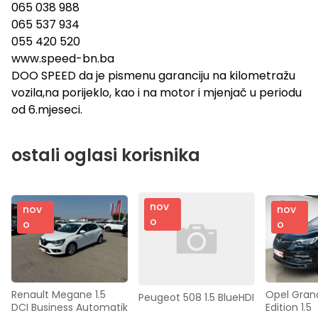
065 038 988
065 537 934
055 420 520
www.speed-bn.ba
DOO SPEED da je pismenu garanciju na kilometražu
vozila,na porijeklo, kao i na motor i mjenjač u periodu
od 6.mjeseci.
ostali oglasi korisnika
nov
nov
nov
o
o
o
Renault Megane 1.5 
Opel Grand
Peugeot 508 1.5 BlueHDI
DCI Business Automatik
Edition 1.5