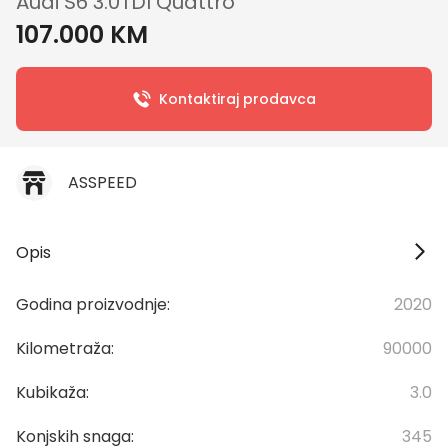
Audi S6 3.0TDI Quattro
107.000 KM
Kontaktiraj prodavca
ASSPEED
Opis
Godina proizvodnje:
2020
Kilometraža:
90000
Kubikaža:
3.0
Konjskih snaga:
345