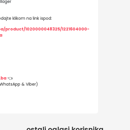
llager
dajte klikom na link ispod:
/ba/product/1020000048325/1221604000-
a
.ba
👈
(WhatsApp & Viber)
ostali oglasi korisnika