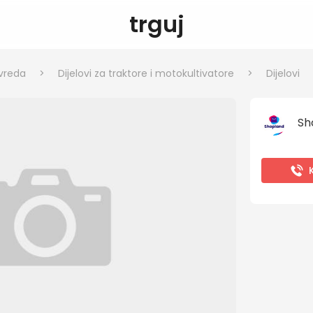
trguj
ivreda
>
Dijelovi za traktore i motokultivatore
>
Dijelovi
Sh