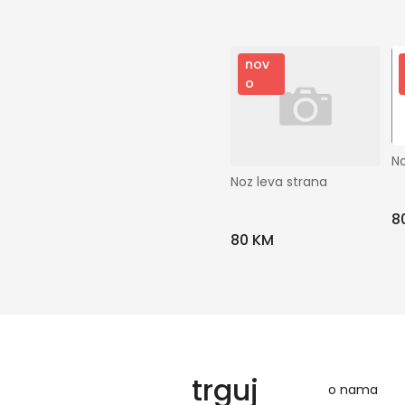
nov
o
No
Noz leva strana
8
80 KM
trguj
o nama