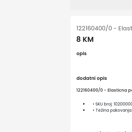
122160400/0 - Elas
8 KM
opis
dodatni opis
122160400/0 - Elasticna 
• SKU broj: 1020000
• Težina pakovanja: