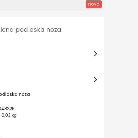
novo
ticna podloska noza
podloska noza
048325
 0.03 kg