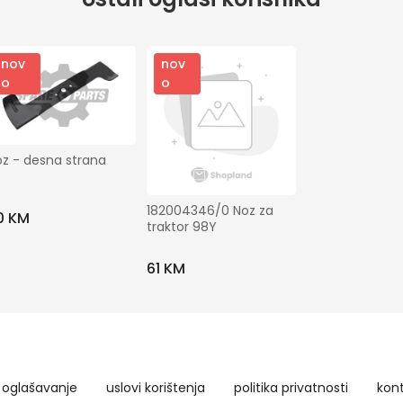
nov
nov
o
o
z - desna strana
182004346/0 Noz za 
0 KM
traktor 98Y
61 KM
oglašavanje
uslovi korištenja
politika privatnosti
kon