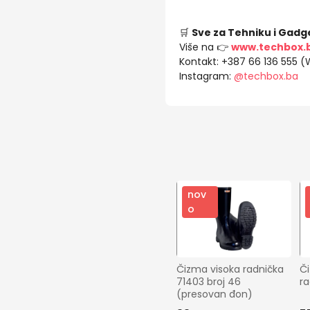
🛒
Sve za Tehniku i Gadg
Više na 👉
www.techbox.
Kontakt: +387 66 136 555 
Instagram:
@techbox.ba
nov
o
Čizma visoka radnička 
Či
71403 broj 46 
ra
(presovan đon)