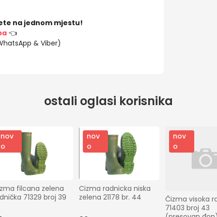
ete na jednom mjestu!
ba
👈
(WhatsApp & Viber)
ostali oglasi korisnika
nov
nov
nov
o
o
o
zma filcana zelena 
Cizma radnicka niska 
dnička 71329 broj 39
zelena 21178 br. 44
Čizma visoka ra
71403 broj 43 
(presovan đon