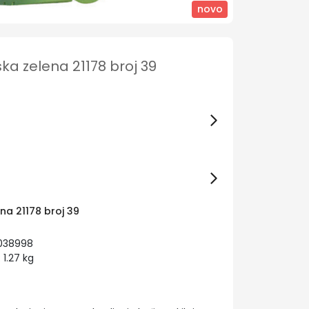
novo
ka zelena 21178 broj 39
na 21178 broj 39
0038998
1.27 kg