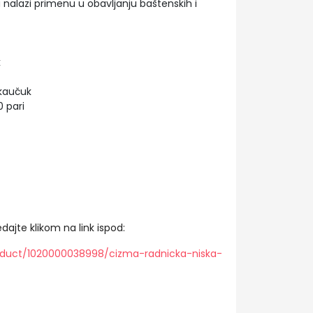
alazi primenu u obavljanju baštenskih i
k
 kaučuk
 pari
dajte klikom na link ispod:
oduct/1020000038998/cizma-radnicka-niska-