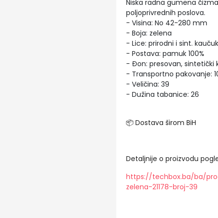
Niska radna gumena čizma n
poljoprivrednih poslova.
- Visina: No 42-280 mm
- Boja: zelena
- Lice: prirodni i sint. kauču
- Postava: pamuk 100%
- Đon: presovan, sintetički
- Transportno pakovanje: 10
- Veličina: 39
- Dužina tabanice: 26
📦 Dostava širom BiH
Detaljnije o proizvodu pogle
https://techbox.ba/ba/pr
zelena-21178-broj-39