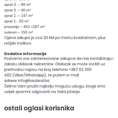
sprat 3. – 88 m²
sprat 3. – 40 m²
sprat 1. – 147 m²
sprat 1.- 50 m²
prizemlje – 453 +287 m²
suteren – 150 m²
Cijena zakupa je cca 20 KM po metru kvadratnom, plus
režijski troškovi.
Dodatne informacije
Pozivamo sve zainteresovane zakupce da nas kontaktiraju i
zakažu obilazak nekretnine. Obilazak se može izvršiti uz
prethodnu najavu na broj telefona +387 62 300
402 (Viber/WhatsApp), te putem e-mail
adrese
info@bauland.ba
.
Želimo Vam pružiti najbolju moguću uslugu, stoga smo
uvijek spremni odgovoriti na Vaša pitanja.
ostali oglasi korisnika