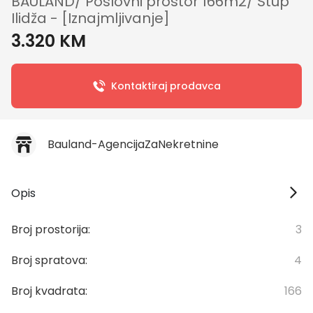
BAULAND/ Poslovni prostor 166m2/ Stup
Ilidža - [Iznajmljivanje]
3.320 KM
Kontaktiraj prodavca
Bauland-AgencijaZaNekretnine
Opis
Broj prostorija:
3
Broj spratova:
4
Broj kvadrata:
166