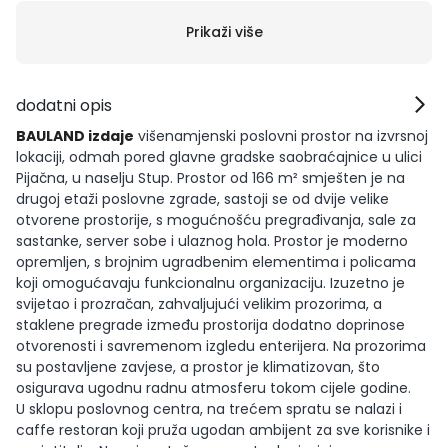
Prikaži više
dodatni opis
BAULAND izdaje
višenamjenski poslovni prostor na izvrsnoj
lokaciji, odmah pored glavne gradske saobraćajnice u ulici
Pijačna, u naselju Stup. Prostor od 166 m² smješten je na
drugoj etaži poslovne zgrade, sastoji se od dvije velike
otvorene prostorije, s mogućnošću pregrađivanja, sale za
sastanke, server sobe i ulaznog hola. Prostor je moderno
opremljen, s brojnim ugradbenim elementima i policama
koji omogućavaju funkcionalnu organizaciju. Izuzetno je
svijetao i prozračan, zahvaljujući velikim prozorima, a
staklene pregrade između prostorija dodatno doprinose
otvorenosti i savremenom izgledu enterijera. Na prozorima
su postavljene zavjese, a prostor je klimatizovan, što
osigurava ugodnu radnu atmosferu tokom cijele godine.
U sklopu poslovnog centra, na trećem spratu se nalazi i
caffe restoran koji pruža ugodan ambijent za sve korisnike i