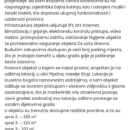
posjetitelje. Na svim etažama centra korisnicima su na
raspolaganju zajednička čajna kuhinja, kao i odvojeni muški i
ženski toaleti, što doprinosi ukupnoj funkcionalnosti i
udobnosti prostora.
Infrastruktura objekta uključuje lift, brz internet,
klimatizaciju i grijanje, elektronsku kontrolu pristupa, video
nadzor, protivpožarnu zaštitu, održavanje higijene objekta
te profesionalno osiguranje objekta 24 sata dnevno.
Budućim zakupcima dostupan je veći broj parking mjesta,
što je značajan benefit u dijelu grada gdje je parkiranje
često izazovno.
Poslovni objekat u kojem se nalazi prostor, smješten je na
odličnoj lokaciji, u ulici Pijačna, naselje Stup. Lokacija je
izuzetno bogata raznovrsnim sadržajima, a sam objekat
odlikuje se izvrsnim pristupom i visokom vidljivošću s glavne
saobraćajnice, što je marketinški vrlo atraktivna pozicija.
Javni gradski saobraćaj ovu lokaciju odlično povezuje sa
ostalim dijelovima grada.
U objektu su trenutno dostupne različite površine, a to su:
sprat 2. – 166 m²
sprat 3. – 115 m²
sprat 3.- 103 m²