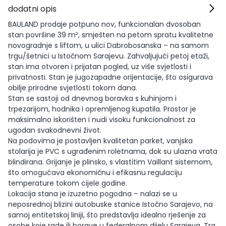
dodatni opis
BAULAND prodaje potpuno nov, funkcionalan dvosoban
stan površine 39 m², smješten na petom spratu kvalitetne
novogradnje s liftom, u ulici Dabrobosanska – na samom
trgu/šetnici u Istočnom Sarajevu. Zahvaljujući petoj etaži,
stan ima otvoren i prijatan pogled, uz više svjetlosti i
privatnosti. Stan je jugozapadne orijentacije, što osigurava
obilje prirodne svjetlosti tokom dana.
Stan se sastoji od dnevnog boravka s kuhinjom i
trpezarijom, hodnika i opremljenog kupatila. Prostor je
maksimalno iskorišten i nudi visoku funkcionalnost za
ugodan svakodnevni život.
Na podovima je postavljen kvalitetan parket, vanjska
stolarija je PVC s ugrađenim roletnama, dok su ulazna vrata
blindirana. Grijanje je plinsko, s vlastitim Vaillant sistemom,
što omogućava ekonomičnu i efikasnu regulaciju
temperature tokom cijele godine.
Lokacija stana je izuzetno pogodna – nalazi se u
neposrednoj blizini autobuske stanice Istočno Sarajevo, na
samoj entitetskoj liniji, što predstavlja idealno rješenje za
osobe koje rade ili borave u federalnom dijelu Sarajeva. Trg