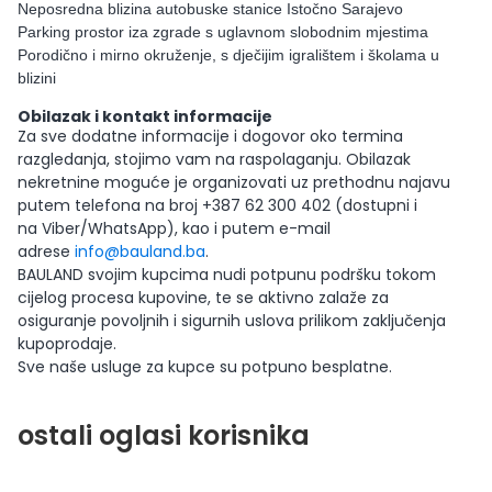
Neposredna blizina autobuske stanice Istočno Sarajevo
Parking prostor iza zgrade s uglavnom slobodnim mjestima
Porodično i mirno okruženje, s dječijim igralištem i školama u
blizini
Obilazak i kontakt informacije
Za sve dodatne informacije i dogovor oko termina
razgledanja, stojimo vam na raspolaganju. Obilazak
nekretnine moguće je organizovati uz prethodnu najavu
putem telefona na broj +387 62 300 402 (dostupni i
na Viber/WhatsApp), kao i putem e-mail
adrese
info@bauland.ba
.
BAULAND svojim kupcima nudi potpunu podršku tokom
cijelog procesa kupovine, te se aktivno zalaže za
osiguranje povoljnih i sigurnih uslova prilikom zaključenja
kupoprodaje.
Sve naše usluge za kupce su potpuno besplatne.
ostali oglasi korisnika