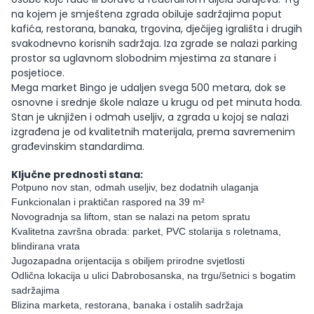
na kojem je smještena zgrada obiluje sadržajima poput
kafića, restorana, banaka, trgovina, dječijeg igrališta i drugih
svakodnevno korisnih sadržaja. Iza zgrade se nalazi parking
prostor sa uglavnom slobodnim mjestima za stanare i
posjetioce.
Mega market Bingo je udaljen svega 500 metara, dok se
osnovne i srednje škole nalaze u krugu od pet minuta hoda.
Stan je uknjižen i odmah useljiv, a zgrada u kojoj se nalazi
izgrađena je od kvalitetnih materijala, prema savremenim
građevinskim standardima.
Ključne prednosti stana:
Potpuno nov stan, odmah useljiv, bez dodatnih ulaganja
Funkcionalan i praktičan raspored na 39 m²
Novogradnja sa liftom, stan se nalazi na petom spratu
Kvalitetna završna obrada: parket, PVC stolarija s roletnama,
blindirana vrata
Jugozapadna orijentacija s obiljem prirodne svjetlosti
Odlična lokacija u ulici Dabrobosanska, na trgu/šetnici s bogatim
sadržajima
Blizina marketa, restorana, banaka i ostalih sadržaja