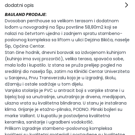
dodatni opis
BAULAND PRODAJE:
Dvosoban penthouse sa velikom terasom i dodatnom
lođom u novogradnji na Šipu površine 58,80m2 koji se
nalazi na četvrtom ujedno i zadnjem spratu stambeno-
poslovnog kompleksa sa liftom u ulici Dejzina Bikića, naselje
Šip, Općina Centar.
Stan čine hodnik, dnevni boravak sa izdvojenom kuhinjom
(kuhinja ima svoj prozorčić), velika terasa, spavaća sobe,
mala lođa i kupatilo. Iz stana se pruža prelijep pogled na
središnji dio naselja Šip, zatim na Klinički Centar Univerziteta
u Sarajevu, Prvu Transverzalu koja je u izgradnji, školu,
džamiju i ostale sadržaje u tom dijelu.
Vanjska stolarija je PVC u antracit boji s vanjske strane i u
bijeloj boji sa unutrašnje, unutrašnja je drvena, medijapan,
ulazna vrata su kvalitetna blindirana. U stanu je instalirana
klima. Grijanje je etažno-plinsko, PODNO. Plinski bojleri su
marke Vaillant. U kupatilu je postavljena kvalitetna
keramika, sanitarije i ugradbeni vodokotlić.
Prilikom izgradnje stambeno-poslovnog kompleksa
korišteni su kvalitetni materijali i postavljene su kvalitetne