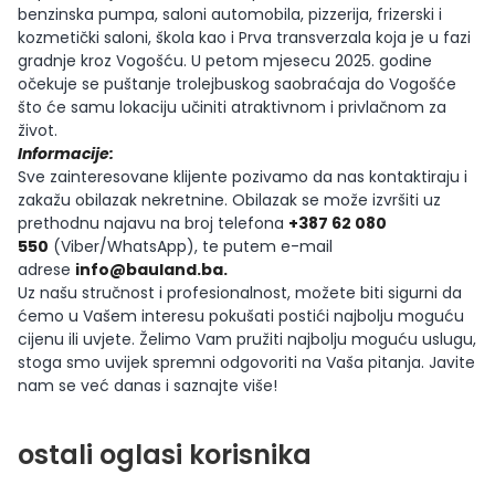
benzinska pumpa, saloni automobila, pizzerija, frizerski i
kozmetički saloni, škola kao i Prva transverzala koja je u fazi
gradnje kroz Vogošću. U petom mjesecu 2025. godine
očekuje se puštanje trolejbuskog saobraćaja do Vogošće
što će samu lokaciju učiniti atraktivnom i privlačnom za
život.
Informacije:
Sve zainteresovane klijente pozivamo da nas kontaktiraju i
zakažu obilazak nekretnine. Obilazak se može izvršiti uz
prethodnu najavu na broj telefona
+387 62 080
550
(Viber/WhatsApp), te putem e-mail
adrese
info@bauland.ba
.
Uz našu stručnost i profesionalnost, možete biti sigurni da
ćemo u Vašem interesu pokušati postići najbolju moguću
cijenu ili uvjete. Želimo Vam pružiti najbolju moguću uslugu,
stoga smo uvijek spremni odgovoriti na Vaša pitanja. Javite
nam se već danas i saznajte više!
ostali oglasi korisnika