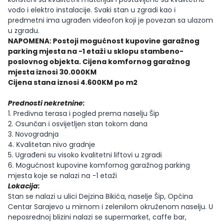
vodo i elektro instalacije. Svaki stan u zgradi kao i
predmetni ima ugrađen videofon koji je povezan sa ulazom
u zgradu.
NAPOMENA: Postoji mogućnost kupovine garažnog
parking mjesta na -1 etaži u sklopu stambeno-
poslovnog objekta. Cijena komfornog garažnog
mjesta iznosi 30.000KM
Cijena stana iznosi 4.600KM po m2
Prednosti nekretnine:
1. Predivna terasa i pogled prema naselju Šip
2. Osunčan i osvijetljen stan tokom dana
3. Novogradnja
4. Kvalitetan nivo gradnje
5. Ugrađeni su visoko kvalitetni liftovi u zgradi
6. Mogućnost kupovine komfornog garažnog parking
mjesta koje se nalazi na -1 etaži
Lokacija:
Stan se nalazi u ulici Dejzina Bikića, naselje Šip, Općina
Centar Sarajevo u mirnom i zelenilom okruženom naselju. U
neposrednoj blizini nalazi se supermarket, caffe bar,