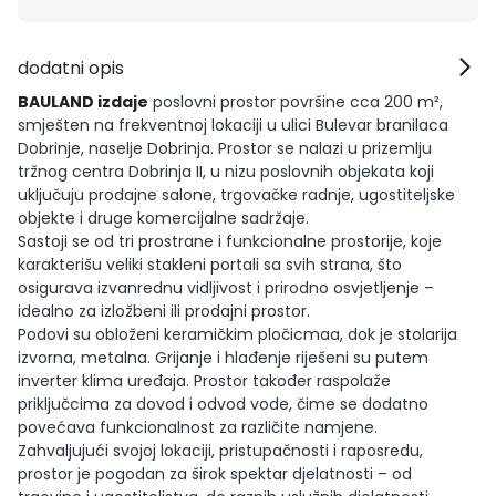
dodatni opis
BAULAND izdaje
poslovni prostor površine cca 200 m²,
smješten na frekventnoj lokaciji u ulici Bulevar branilaca
Dobrinje, naselje Dobrinja. Prostor se nalazi u prizemlju
tržnog centra Dobrinja II, u nizu poslovnih objekata koji
uključuju prodajne salone, trgovačke radnje, ugostiteljske
objekte i druge komercijalne sadržaje.
Sastoji se od tri prostrane i funkcionalne prostorije, koje
karakterišu veliki stakleni portali sa svih strana, što
osigurava izvanrednu vidljivost i prirodno osvjetljenje –
idealno za izložbeni ili prodajni prostor.
Podovi su obloženi keramičkim pločicmaa, dok je stolarija
izvorna, metalna. Grijanje i hlađenje riješeni su putem
inverter klima uređaja. Prostor također raspolaže
priključcima za dovod i odvod vode, čime se dodatno
povećava funkcionalnost za različite namjene.
Zahvaljujući svojoj lokaciji, pristupačnosti i raposredu,
prostor je pogodan za širok spektar djelatnosti – od