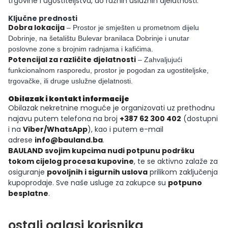
trgovine i ugostiteljstva, do raznih uslužnih djelatnosti.
Ključne prednosti
Dobra lokacija
– Prostor je smješten u prometnom dijelu
Dobrinje, na šetalištu Bulevar branilaca Dobrinje i unutar
poslovne zone s brojnim radnjama i kafićima.
Potencijal za različite djelatnosti
– Zahvaljujući
funkcionalnom rasporedu, prostor je pogodan za ugostiteljske,
trgovačke, ili druge uslužne djelatnosti.
Obilazak i kontakt informacije
Obilazak nekretnine moguće je organizovati uz prethodnu
najavu putem telefona na broj
+387 62 300 402
(dostupni
i na
Viber/WhatsApp
), kao i putem e-mail
adrese
info@bauland.ba
.
BAULAND svojim kupcima nudi potpunu podršku
tokom cijelog procesa kupovine
, te se aktivno zalaže za
osiguranje
povoljnih i sigurnih uslova
prilikom zaključenja
kupoprodaje. Sve naše usluge za zakupce su
potpuno
besplatne
.
ostali oglasi korisnika