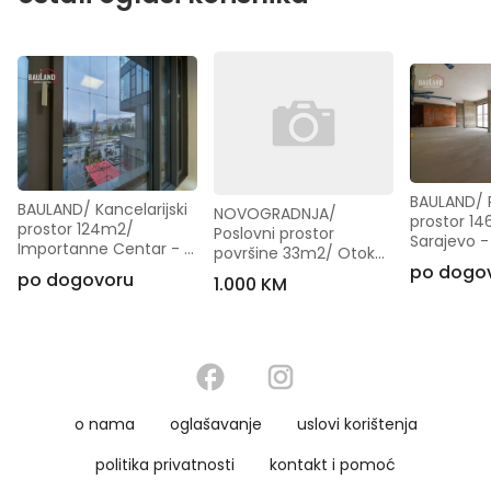
BAULAND/ P
BAULAND/ Kancelarijski 
NOVOGRADNJA/ 
prostor 146
prostor 124m2/ 
Poslovni prostor 
Sarajevo - 
Importanne Centar - 
površine 33m2/ Otoka 
[Iznajmljiv
[Iznajmljivanje]
po dogo
- [Iznajmljivanje]
po dogovoru
1.000 KM
o nama
oglašavanje
uslovi korištenja
politika privatnosti
kontakt i pomoć