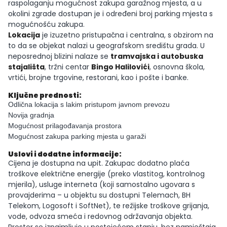
raspolaganju mogućnost zakupa garažnog mjesta, a u
okolini zgrade dostupan je i određeni broj parking mjesta s
mogućnošću zakupa.
Lokacija
je izuzetno pristupačna i centralna, s obzirom na
to da se objekat nalazi u geografskom središtu grada. U
neposrednoj blizini nalaze se
tramvajska i autobuska
stajališta
, tržni centar
Bingo Halilovići
, osnovna škola,
vrtići, brojne trgovine, restorani, kao i pošte i banke.
Ključne prednosti:
Odlična lokacija s lakim pristupom javnom prevozu
Novija gradnja
Mogućnost prilagođavanja prostora
Mogućnost zakupa parking mjesta u garaži
Uslovi i dodatne informacije:
Cijena je dostupna na upit. Zakupac dodatno plaća
troškove električne energije (preko vlastitog, kontrolnog
mjerila), usluge interneta (koji samostalno ugovara s
provajderima – u objektu su dostupni Telemach, BH
Telekom, Logosoft i SoftNet), te režijske troškove grijanja,
vode, odvoza smeća i redovnog održavanja objekta.