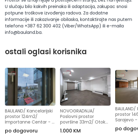
Prostor se iznajmljuje u postojećem stanju, bez namještaja.
U slučaju bilo kakvih preinaka ili adaptacija, zakupac snosi
potpune troškove izvođenja radova. Za dodatne
informacije ili zakazivanje obilaska, kontaktirajte nas putem
telefona +387 62 300 402 (Viber/WhatsApp) ili e-maila
info@bauland.ba
.
ostali oglasi korisnika
BAULAND/ P
NOVOGRADNJA/ 
BAULAND/ Kancelarijski 
prostor 146
Poslovni prostor 
prostor 124m2/ 
Sarajevo - 
površine 33m2/ Otoka 
Importanne Centar - 
[Iznajmljiv
- [Iznajmljivanje]
[Iznajmljivanje]
po dogo
1.000 KM
po dogovoru