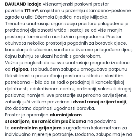
BAULAND izdaje
višenamjenski poslovni prostor
površine
171 m²
, smješten u prizemlju stambeno-poslovne
zgrade u ulici Džemala Bijedića, naselje Miljacka.
Trenutna unutrašnja organizacija prostora prilagođena je
prethodnoj djelatnosti vrtića i sastoji se od više manjih
prostorija formiranih montažnim pregradama. Prostor
obuhvata nekoliko prostorija pogodnih za boravak djece,
kancelarije ili učionice, sanitarne čvorove prilagođene djeci,
čajnu kuhinju te ulazni hodnik s garderobom.
Važno je naglasiti da su sve unutrašnje pregrade izrađene
od
rigipsa
, što budućem zakupcu omogućava potpunu
fleksibilnost u preuređenju prostora u skladu s vlastitim
potrebama – bilo da se radi o prodajnoj ili kancelarijskoj
djelatnosti, edukativnom centru, ordinaciji, salonu ili drugoj
poslovnoj namjeni. Sve prostorije su prirodno osvijetljene,
zahvaljujući velikim prozorima i
dvostranoj orijentaciji
,
što dodatno doprinosi ugodnosti boravka.
Prostor je opremljen
aluminijskom
stolarijom
,
keramičkim pločicama
na podovima
te
centralnim grijanjem
s ugrađenim kalorimetrom za
individualno mjerenje potrošnje. Dodatno, zakupcima je na