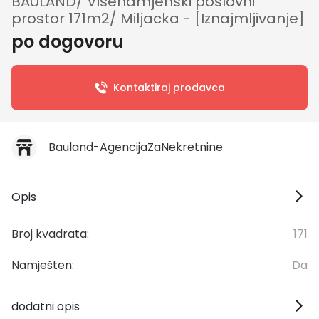
BAULAND/ Višenamjenski poslovni
prostor 171m2/ Miljacka - [Iznajmljivanje]
po dogovoru
Kontaktiraj prodavca
Bauland-AgencijaZaNekretnine
Opis
Broj kvadrata:
171
Namješten:
Da
dodatni opis