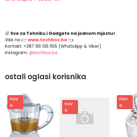
🛒
Sve za Tehniku i Gadgete na jednom mjestu!
Više na 👉
www.techbox.ba
👈
Kontakt: +387 66 136 555 (WhatsApp & Viber)
Instagram:
@techbox.ba
ostali oglasi korisnika
nov
nov
nov
o
o
o