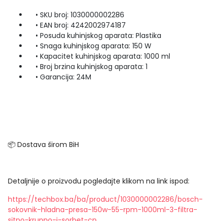
• SKU broj: 1030000002286
• EAN broj: 4242002974187
• Posuda kuhinjskog aparata: Plastika
• Snaga kuhinjskog aparata: 150 W
• Kapacitet kuhinjskog aparata: 1000 ml
• Broj brzina kuhinjskog aparata: 1
• Garancija: 24M
📦 Dostava širom BiH
Detaljnije o proizvodu pogledajte klikom na link ispod:
https://techbox.ba/ba/product/1030000002286/bosch-
sokovnik-hladna-presa-150w-55-rpm-1000ml-3-filtra-
sitno-krupno-i-sorbet-cn