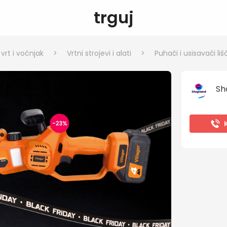
trguj
rt i voćnjak
>
Vrtni strojevi i alati
>
Puhači i usisavači liš
Sh