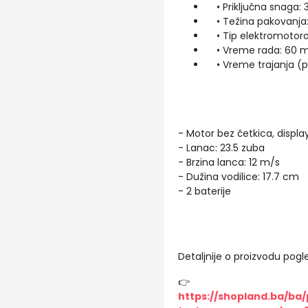
• Priključna snaga: 
• Težina pakovanja: 
• Tip elektromotora:
• Vreme rada: 60 m
• Vreme trajanja (pun
- Motor bez četkica, displ
- Lanac: 23.5 zuba
- Brzina lanca: 12 m/s
- Dužina vodilice: 17.7 cm
- 2 baterije
Detaljnije o proizvodu pogle
👉
https://shopland.ba/ba