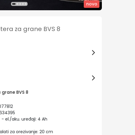
novo
tera za grane BVS 8
 grane BVS 8
077812
2634395
- el./aku. uređaji: 4 Ah
lati za orezivanje: 20 cm