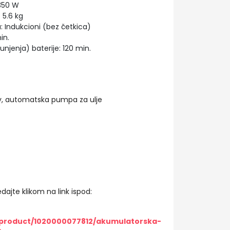
350 W
5.6 kg
 Indukcioni (bez četkica)
in.
jenja) baterije: 120 min.
ay, automatska pumpa za ulje
dajte klikom na link ispod:
/product/1020000077812/akumulatorska-