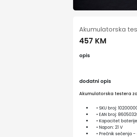
Akumulatorska tes
457 KM
opis
dodatni opis
Akumulatorska testera za
• SKU broj: 1020000
• EAN broj: 860503
• Kapacitet baterije 
• Napon: 21 V
• Prečnik sečenja - a