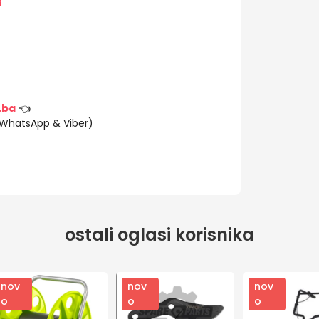
8
.ba
👈
(WhatsApp & Viber)
ostali oglasi korisnika
nov
nov
nov
o
o
o