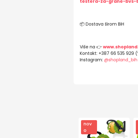
testera-za-grane-bvs-
📦 Dostava širom BiH
Više na 👉
www.shopland
Kontakt: +387 66 535 929 
Instagram:
@shopland_bih
nov
o