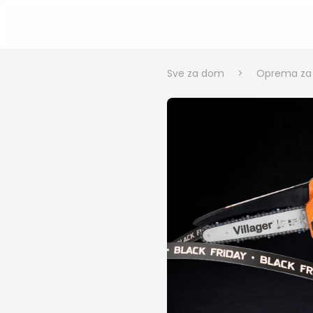
Sve za dom
>
Oprema za v