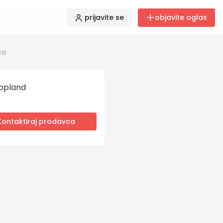
prijavite se
objavite oglas
ća
opland
Kontaktiraj prodavca