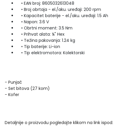
• EAN broj: 8605032613048
• Broj obrtaja - el./aku. uređaji: 200 rpm
• Kapacitet baterije - el./aku. uređaji: 1.5 Ah
• Napon: 3.6 V
• Obrtni moment: 3.5 Nm
• Prihvat alata: ¼" Hex
• Težina pakovanja: 1.24 kg
• Tip baterije: Li-ion
• Tip elektromotora: Kolektorski
- Punjač
- Set bitova (27 kom)
- Kofer
Detaljnije o proizvodu pogledajte klikom na link ispod: