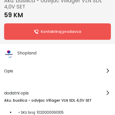
Aku. busilica - odvijac Villager VLN SDL
4,0V SET
59 KM
Kontaktiraj prodavca
Shopland
Opis
dodatni opis
Aku. busilica - odvijac Villager VLN SDL 4,0V SET
• SKU broj: 1020000060105