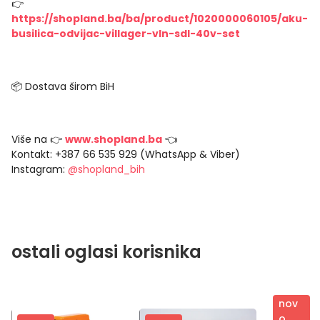
👉
https://shopland.ba/ba/product/1020000060105/aku-
busilica-odvijac-villager-vln-sdl-40v-set
📦 Dostava širom BiH
Više na 👉
www.shopland.ba
👈
Kontakt: +387 66 535 929 (WhatsApp & Viber)
Instagram:
@shopland_bih
ostali oglasi korisnika
nov
o