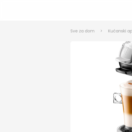
Sve za dom
>
Kućanski ap