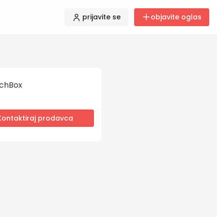
prijavite se
objavite oglas
chBox
Kontaktiraj prodavca