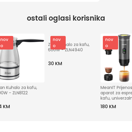
ostali oglasi korisnika
nov
nov
nov
Zilan Kuhalo za kafu, 
o
o
o
600W - ZLN4940
30 KM
lan Kuhalo za kafu, 
MeanIT Prijenosn
00W - ZLN8122
aparat za espre
kafu, univerzaln
- Z01 Pro
4 KM
180 KM