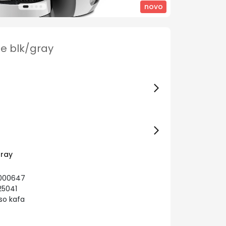
novo
Me blk/gray
gray
0000647
25041
so kafa