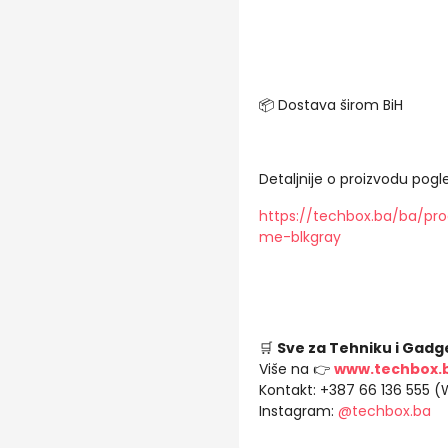
📦 Dostava širom BiH
Detaljnije o proizvodu pogle
https://techbox.ba/ba/pr
me-blkgray
🛒
Sve za Tehniku i Gadg
Više na 👉
www.techbox.
Kontakt: +387 66 136 555 
Instagram:
@techbox.ba