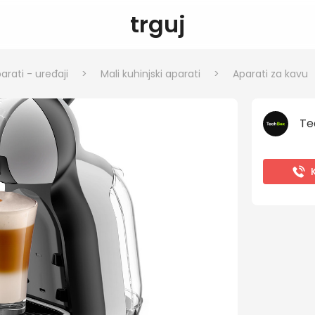
trguj
arati - uređaji
>
Mali kuhinjski aparati
>
Aparati za kavu
Te