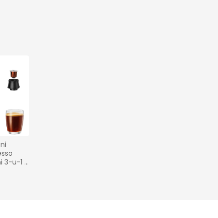
i 
sso 
i 3-u-1 