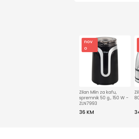
nov
o
Zilan Mlin za kafu, 
Zi
spremnik 50 g., 150 W - 
8
ZLN7993
36 KM
3