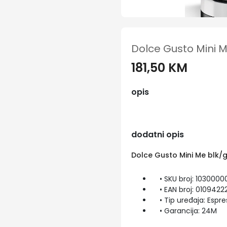
Dolce Gusto Mini 
181,50 KM
opis
dodatni opis
Dolce Gusto Mini Me blk/
• SKU broj: 103000
• EAN broj: 0109422
• Tip uređaja: Espre
• Garancija: 24M