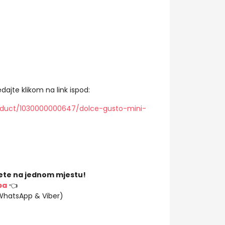
dajte klikom na link ispod:
oduct/1030000000647/dolce-gusto-mini-
ete na jednom mjestu!
ba
👈
(WhatsApp & Viber)