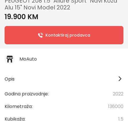
PEUGEOT 208 1.5 "Allure Sport" Navi Koža
Alu 15" Novi Model 2022
19.900 KM
Kontaktiraj prodavca
MoAuto
Opis
Godina proizvodnje:
2022
Kilometraža:
136000
Kubikaža:
1.5