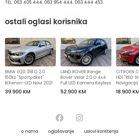
TEL: 063 405 444. 063 954 444. 063 444 453.
ostali oglasi korisnika
BMW G20 318 D 2.0 
LAND ROVER Range 
CITROEN C4
150ks "Sportpaket" 
Rover Velar 2.0 D 4x4 
HDi "RED SH
BiXenon-LED Navi 2021
Full LED Kamera Keyless
Navigacija
39.900 KM
52.900 KM
18.900 K
o nama
oglašavanje
uslovi korištenja