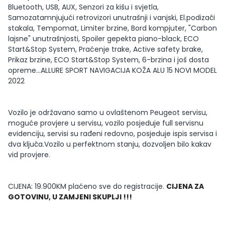
Bluetooth, USB, AUX, Senzori za kišu i svjetla,
Samozatamnjujući retrovizori unutrašnji i vanjski, El.podizači
stakala, Tempomat, Limiter brzine, Bord kompjuter, "Carbon
lajsne" unutrašnjosti, Spoiler gepekta piano-black, ECO
Start&Stop System, Praćenje trake, Active safety brake,
Prikaz brzine, ECO Start&Stop System, 6-brzina i još dosta
opreme...ALLURE SPORT NAVIGACIJA KOŽA ALU 15 NOVI MODEL
2022
Vozilo je održavano samo u ovlaštenom Peugeot servisu,
moguće provjere u servisu, vozilo posjeduje full servisnu
evidenciju, servisi su rađeni redovno, posjeduje ispis servisa i
dva ključa.Vozilo u perfektnom stanju, dozvoljen bilo kakav
vid provjere.
CIJENA: 19.900KM plaćeno sve do registracije.
CIJENA ZA
GOTOVINU, U ZAMJENI SKUPLJI !!!