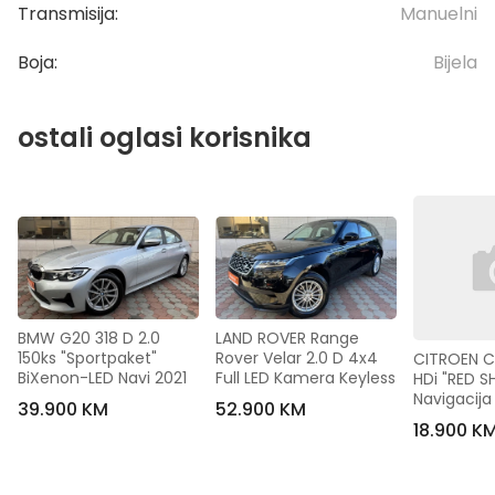
Transmisija:
Manuelni
Boja:
Bijela
ostali oglasi korisnika
BMW G20 318 D 2.0 
LAND ROVER Range 
150ks "Sportpaket" 
Rover Velar 2.0 D 4x4 
CITROEN C4
BiXenon-LED Navi 2021
Full LED Kamera Keyless
HDi "RED SH
Navigacija
39.900 KM
52.900 KM
18.900 K