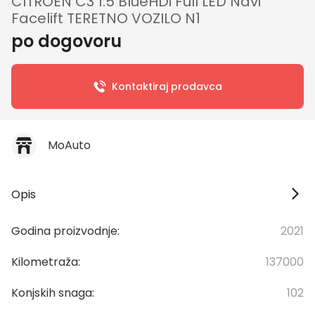
CITROEN C3 1.5 BlueHDi Full LED Navi
Facelift TERETNO VOZILO N1
po dogovoru
Kontaktiraj prodavca
MoAuto
Opis
Godina proizvodnje:
2021
Kilometraža:
137000
Konjskih snaga:
102