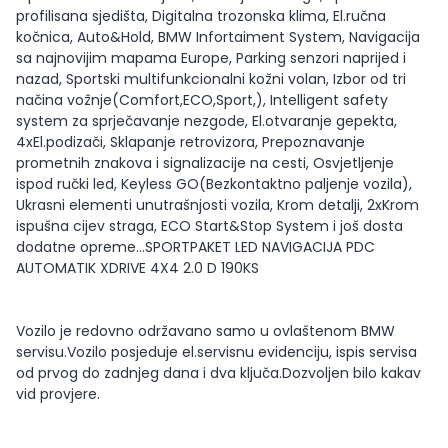
profilisana sjedišta, Digitalna trozonska klima, El.ručna
kočnica, Auto&Hold, BMW Infortaiment System, Navigacija
sa najnovijim mapama Europe, Parking senzori naprijed i
nazad, Sportski multifunkcionalni kožni volan, Izbor od tri
načina vožnje(Comfort,ECO,Sport,), Intelligent safety
system za sprječavanje nezgode, El.otvaranje gepekta,
4xEl.podizači, Sklapanje retrovizora, Prepoznavanje
prometnih znakova i signalizacije na cesti, Osvjetljenje
ispod ručki led, Keyless GO(Bezkontaktno paljenje vozila),
Ukrasni elementi unutrašnjosti vozila, Krom detalji, 2xKrom
ispušna cijev straga, ECO Start&Stop System i još dosta
dodatne opreme...SPORTPAKET LED NAVIGACIJA PDC
AUTOMATIK XDRIVE 4X4 2.0 D 190KS
Vozilo je redovno održavano samo u ovlaštenom BMW
servisu.Vozilo posjeduje el.servisnu evidenciju, ispis servisa
od prvog do zadnjeg dana i dva ključa.Dozvoljen bilo kakav
vid provjere.