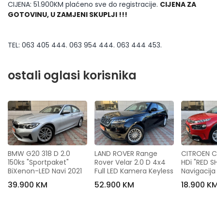
CIJENA: 51.900KM plaćeno sve do registracije.
CIJENA ZA
GOTOVINU, U ZAMJENI SKUPLJI !!!
TEL: 063 405 444. 063 954 444. 063 444 453.
ostali oglasi korisnika
BMW G20 318 D 2.0 
LAND ROVER Range 
CITROEN C4
150ks "Sportpaket" 
Rover Velar 2.0 D 4x4 
HDi "RED SH
BiXenon-LED Navi 2021
Full LED Kamera Keyless
Navigacija
39.900 KM
52.900 KM
18.900 K