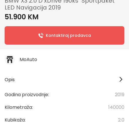
BMW X3 2.0 D xDrive 190ks "Sportpaket"
LED Navigacija 2019
51.900 KM
Kontaktiraj prodavca
MoAuto
Opis
Godina proizvodnje:
2019
Kilometraža:
140000
Kubikaža:
2.0