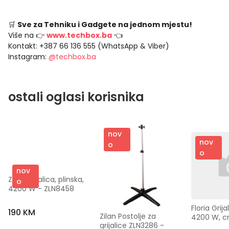
🛒
Sve za Tehniku i Gadgete na jednom mjestu!
Više na 👉
www.techbox.ba
👈
Kontakt: +387 66 136 555 (WhatsApp & Viber)
Instagram:
@techbox.ba
ostali oglasi korisnika
nov
nov
o
o
nov
Zilan Grijalica, plinska, 
o
4200 W - ZLN8458
Floria Grijal
190 KM
Zilan Postolje za 
4200 W, cr
grijalice ZLN3286 - 