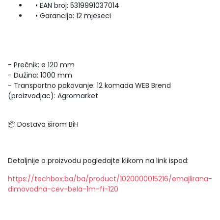
• EAN broj: 5319991037014
• Garancija: 12 mjeseci
- Prečnik: ø 120 mm
- Dužina: 1000 mm
- Transportno pakovanje: 12 komada WEB Brend
(proizvodjac): Agromarket
📦 Dostava širom BiH
Detaljnije o proizvodu pogledajte klikom na link ispod:
https://techbox.ba/ba/product/1020000015216/emajlirana-
dimovodna-cev-bela-1m-fi-120