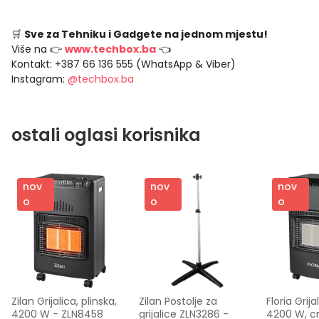
🛒
Sve za Tehniku i Gadgete na jednom mjestu!
Više na 👉
www.techbox.ba
👈
Kontakt: +387 66 136 555 (WhatsApp & Viber)
Instagram:
@techbox.ba
ostali oglasi korisnika
nov
nov
nov
o
o
o
Zilan Grijalica, plinska, 
Zilan Postolje za 
Floria Grijal
4200 W - ZLN8458
grijalice ZLN3286 - 
4200 W, cr