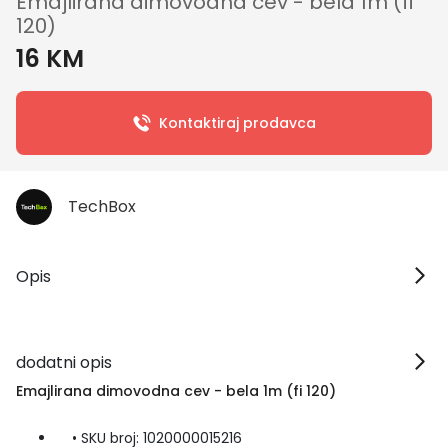
Emajlirana dimovodna cev - bela 1m (fi
120)
16 KM
Kontaktiraj prodavca
TechBox
Opis
dodatni opis
Emajlirana dimovodna cev - bela 1m (fi 120)
• SKU broj: 1020000015216