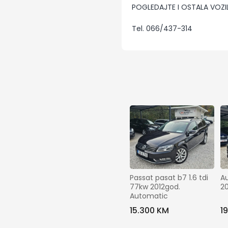
POGLEDAJTE I OSTALA VOZI
Tel. 066/437-314
Passat pasat b7 1.6 tdi 
Au
77kw 2012god. 
20
Automatic
15.300 KM
1