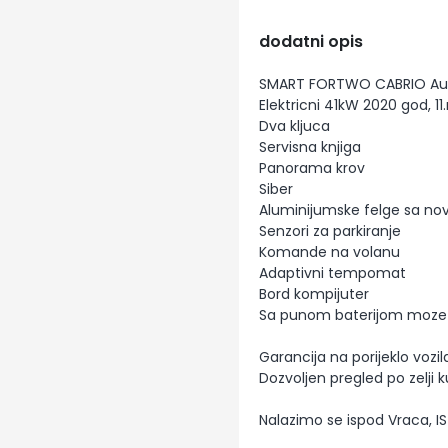
dodatni opis
SMART FORTWO CABRIO Au
Elektricni 41kW 2020 god, 1
Dva kljuca
Servisna knjiga
Panorama krov
Siber
Aluminijumske felge sa n
Senzori za parkiranje
Komande na volanu
Adaptivni tempomat
Bord kompijuter
Sa punom baterijom moze p
Garancija na porijeklo vozil
Dozvoljen pregled po zelji 
Nalazimo se ispod Vraca, 