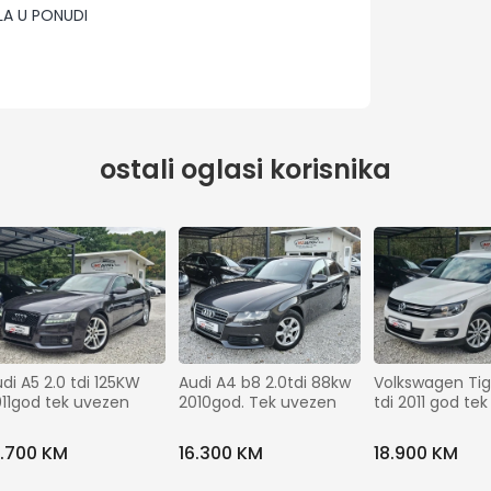
LA U PONUDI
ostali oglasi korisnika
di A5 2.0 tdi 125KW 
Audi A4 b8 2.0tdi 88kw 
Volkswagen Tig
11god tek uvezen
2010god. Tek uvezen
tdi 2011 god te
9.700 KM
16.300 KM
18.900 KM