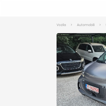
Vozila
>
Automobili
>