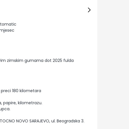
tomatic
1.mjesec
ovim zimskim gumama dot 2025 fulda
reci 180 kilometara
a, papire, kilometrazu.
kupca.
ISTOCNO NOVO SARAJEVO, ul. Beogradska 3.