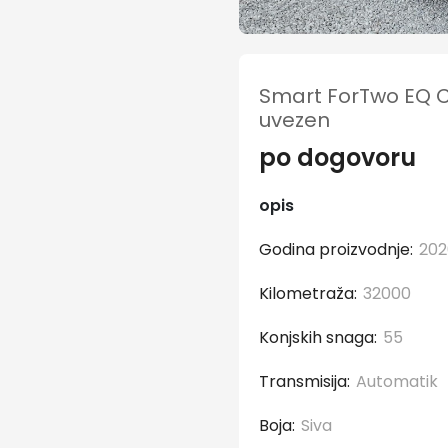
Smart ForTwo EQ Ca
uvezen
po dogovoru
opis
Godina proizvodnje:
20
Kilometraža:
32000
Konjskih snaga:
55
Transmisija:
Automatik
Boja:
Siva