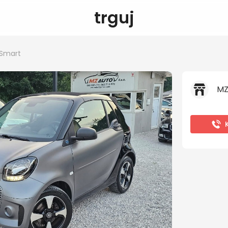
trguj
Smart
M