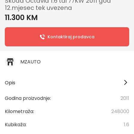
Škoda Octavia 1.6 tdi 77KW 2011 god
12.mjesec tek uvezena
11.300 KM
Kontaktiraj prodavca
MZAUTO
Opis
Godina proizvodnje:
2011
Kilometraža:
248000
Kubikaža:
1.6