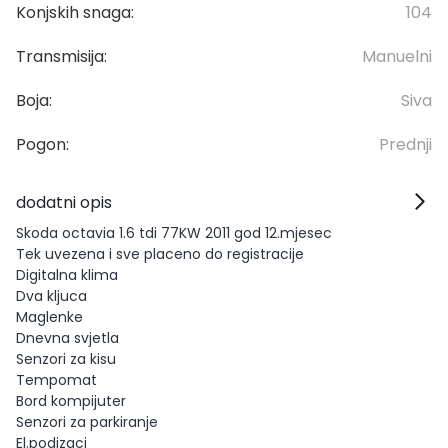
Konjskih snaga:
104
Transmisija:
Manuelni
Boja:
Siva
Pogon:
Prednji
dodatni opis
Skoda octavia 1.6 tdi 77KW 2011 god 12.mjesec
Tek uvezena i sve placeno do registracije
Digitalna klima
Dva kljuca
Maglenke
Dnevna svjetla
Senzori za kisu
Tempomat
Bord kompijuter
Senzori za parkiranje
El.podizaci