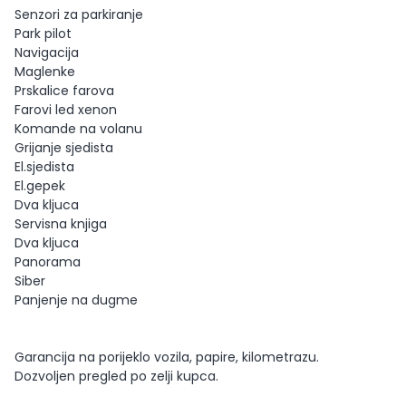
Senzori za parkiranje
Park pilot
Navigacija
Maglenke
Prskalice farova
Farovi led xenon
Komande na volanu
Grijanje sjedista
El.sjedista
El.gepek
Dva kljuca
Servisna knjiga
Dva kljuca
Panorama
Siber
Panjenje na dugme
Garancija na porijeklo vozila, papire, kilometrazu.
Dozvoljen pregled po zelji kupca.