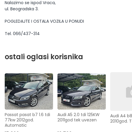
Nalazimo se ispod Vraca,
ul. Beogradska 3.
POGLEDAJTE I OSTALA VOZILA U PONUDI
Tel. 066/437-314
ostali oglasi korisnika
Passat pasat b7 1.6 tdi 
Audi A5 2.0 tdi 125KW 
Audi A4 b8
77kw 2012god. 
2011god tek uvezen
2010god. 
Automatic