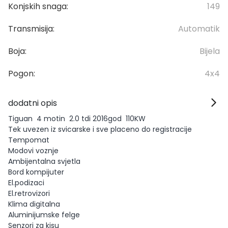
Konjskih snaga:
149
Transmisija:
Automatik
Boja:
Bijela
Pogon:
4x4
dodatni opis
Tiguan 4 motin 2.0 tdi 2016god 110KW
Tek uvezen iz svicarske i sve placeno do registracije
Tempomat
Modovi voznje
Ambijentalna svjetla
Bord kompijuter
El.podizaci
El.retrovizori
Klima digitalna
Aluminijumske felge
Senzori za kisu