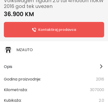
Volkswagen Tiguan 2.0 tdi 4motion 110KW
2016 god tek uvezen
36.900 KM
Kontaktiraj prodavca
MZAUTO
Opis
Godina proizvodnje:
2016
Kilometraža:
307000
Kubikaža:
2.0