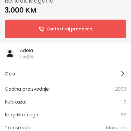
Renault Megane
3.000 KM
Kontaktiraj prodavca
Adela
Hadžići
Opis
Godina proizvodnje:
2003
Kubikaža:
1.9
Konjskih snaga:
88
Transmisija:
Manuelni