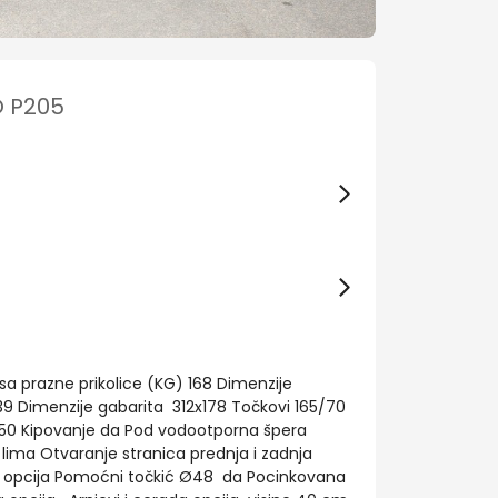
O P205
 prazne prikolice (KG) 168 Dimenzije
39 Dimenzije gabarita 312x178 Točkovi 165/70
750 Kipovanje da Pod vodootporna špera
ima Otvaranje stranica prednja i zadnja
a opcija Pomoćni točkić Ø48 da Pocinkovana