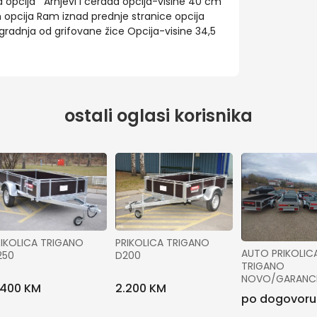
 opcija Arnjevi i cerada opcija-visine 40 cm
opcija Ram iznad prednje stranice opcija
gradnja od grifovane žice Opcija-visine 34,5
ostali oglasi korisnika
IKOLICA TRIGANO 
PRIKOLICA TRIGANO 
AUTO PRIKOLICA
250
D200
TRIGANO 
NOVO/GARANCI
.400 KM
2.200 KM
po dogovoru