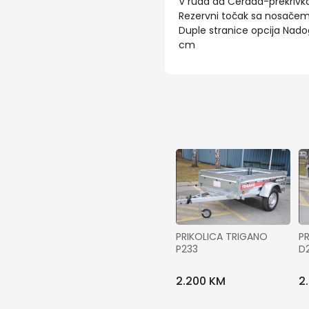
V ruda da Cerada-prekrivka
Rezervni točak sa nosačem 
Duple stranice opcija Nado
cm
PRIKOLICA TRIGANO 
PR
P233
D
2.200 KM
2