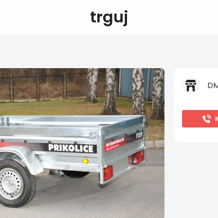
trguj
DM