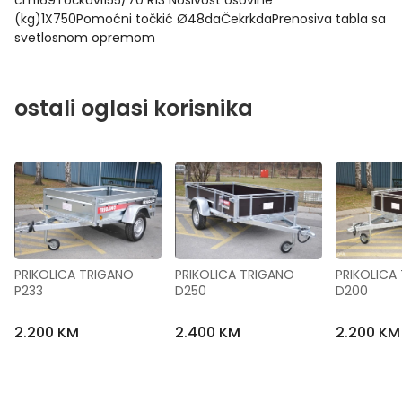
cm169Točkovi155/70 R13 Nosivost osovine
(kg)1X750Pomoćni točkić Ø48daČekrkdaPrenosiva tabla sa
svetlosnom opremom
ostali oglasi korisnika
PRIKOLICA TRIGANO 
PRIKOLICA TRIGANO 
PRIKOLICA 
P233
D250
D200
2.200 KM
2.400 KM
2.200 KM