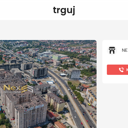
trguj
NE