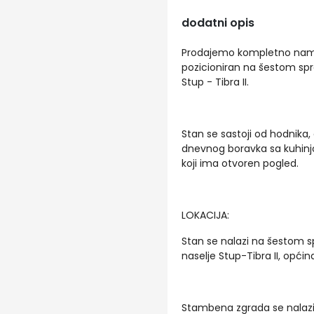
dodatni opis
Prodajemo kompletno namj
pozicioniran na šestom spr
Stup - Tibra II.
Stan se sastoji od hodnika,
dnevnog boravka sa kuhinjo
koji ima otvoren pogled.
LOKACIJA:
Stan se nalazi na šestom s
naselje Stup-Tibra II, općina
Stambena zgrada se nalazi