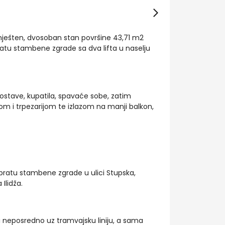
ešten, dvosoban stan površine 43,71 m2
atu stambene zgrade sa dva lifta u naselju
 ostave, kupatila, spavaće sobe, zatim
m i trpezarijom te izlazom na manji balkon,
pratu stambene zgrade u ulici Stupska,
 Ilidža.
 neposredno uz tramvajsku liniju, a sama