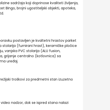
lizine sadržaja koji doprinose kvaliteti življenja,
et Bingo, brojni ugostiteljski objekti, apoteka,
td.
avku postavljen je kvaltetni hrastov parket
tolarija (furnirani hrast), keramičke pločice
lju, vanjska PVC stolarija (ALU fusion,
, grijanje centralno (kotlovnica) sa
ma uređaj.
ežijski troškovi za predmetni stan izuzetno
i video nadzor, dok se ispred stana nalazi