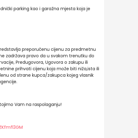
ednički parking kao i garažna mjesta koja je
redstavlja preporučenu cijenu za predmetnu
ine zadržava pravo da u svakom trenutku do
vacije, Predugovora, Ugovora o zakupu ili
nine prihvati cijenu koja može biti niža,ista ili
enu od strane kupca/zakupca kojeg vlasnik
gencije.
stojimo Vam na raspolaganju!
3ZKfmfl3GM