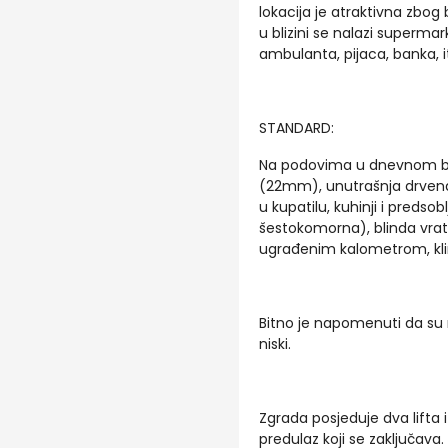
lokacija je atraktivna zbog b
u blizini se nalazi supermark
ambulanta, pijaca, banka, i
STANDARD:
Na podovima u dnevnom bor
(22mm), unutrašnja drvena s
u kupatilu, kuhinji i predsob
šestokomorna), blinda vrata
ugrađenim kalometrom, kli
Bitno je napomenuti da su r
niski.
Zgrada posjeduje dva lifta 
predulaz koji se zaključava.