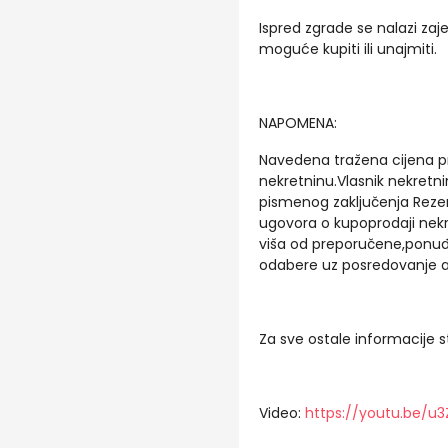
Ispred zgrade se nalazi zaj
moguće kupiti ili unajmiti.
NAPOMENA:
Navedena tražena cijena p
nekretninu.Vlasnik nekretn
pismenog zaključenja Rezer
ugovora o kupoprodaji nekret
viša od preporučene,ponuđ
odabere uz posredovanje a
Za sve ostale informacije 
Video:
https://youtu.be/u