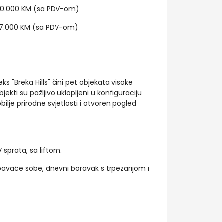
 50.000 KM (sa PDV-om)
 7.000 KM (sa PDV-om)
 "Breka Hills" čini pet objekata visoke
jekti su pažljivo uklopljeni u konfiguraciju
bilje prirodne svjetlosti i otvoren pogled
V sprata, sa liftom.
pavaće sobe, dnevni boravak s trpezarijom i