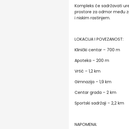
Kompleks će sadržavati ure
prostore za odmor među z
i niskim rastinjem.
LOKACIJA I POVEZANOST:
Klinički centar – 700 m
Apoteka – 200 m
Vrtić – 1,2 km
Gimnazija – 1,9 km
Centar grada – 2 km
Sportski sadržaji – 2,2 km
NAPOMENA: