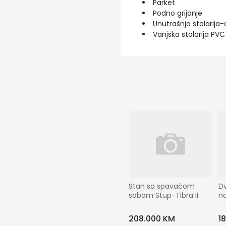
Parket
Podno grijanje
Unutrašnja stolarija-
Vanjska stolarija PVC
Stan sa spavaćom 
D
sobom Stup-TIbra II
na
208.000 KM
1