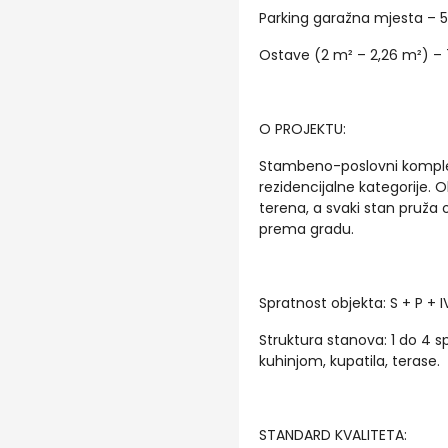
Parking garažna mjesta –
Ostave (2 m² – 2,26 m²) –
O PROJEKTU:
Stambeno-poslovni kompleks
rezidencijalne kategorije. Ob
terena, a svaki stan pruža o
prema gradu.
Spratnost objekta: S + P + I
Struktura stanova: 1 do 4 s
kuhinjom, kupatila, terase.
STANDARD KVALITETA: