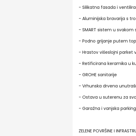
- Silikatna fasada i ventil
- Aluminijska bravarija s tr
- SMART sistem u svakom st
- Podno grijanje putem to
- Hrastov višeslojni parket
- Retificirana keramika u k
- GROHE sanitarije
- Vrhunska drvena unutrašnj
- Ostava u suterenu za sva
- Garažna i vanjska parkin
ZELENE POVRŠINE I INFRASTR