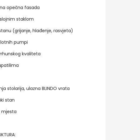
irana opečna fasada
oslojnim staklom
anu (grijanje, hlađenje, rasvjeta)
plotnih pumpi
 vrhunskog kvaliteta
upatilima
a stolarija, ulazna BLINDO vrata
ki stan
g mjesta
UKTURA: