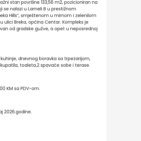
žni stan površine 133,56 m2, pozicioniran na
ji se nalazi u Lameli B u prestižnom
a Hills“, smještenom u mirnom i zelenilom
u ulici Breka, općina Centar. Kompleks je
lovan od gradske gužve, a opet u neposrednoj
, kuhinje, dnevnog boravka sa trpezarijom,
upatila, toaleta,2 spavaće sobe i terase.
0,00 KM sa PDV-om.
raj 2026.godine.