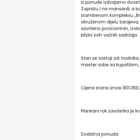
Iz ponude izdvajamo dvoeta
3.spratu i na mansardi, a ko
stambenom kompleksu „Brek
okruženom dijelu Sarajeva, 
savršeno pozicioniran, izo
blizini svih važnih sadržaja.
Stan se sastoji od: hodnika
master sobe sa kupatilom, k
Cijena stana iznosi 801.36
Planirani rok završetka je k
Dodatna ponuda: