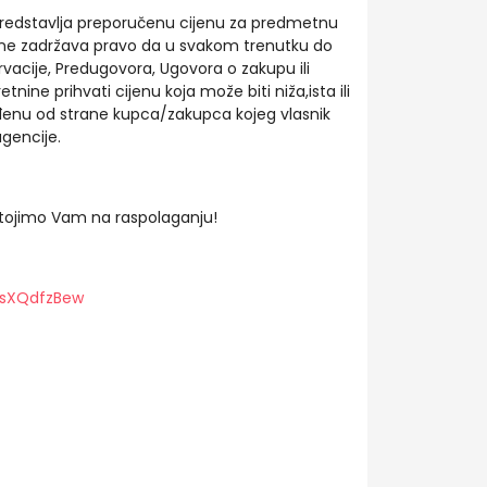
redstavlja preporučenu cijenu za predmetnu
ine zadržava pravo da u svakom trenutku do
vacije, Predugovora, Ugovora o zakupu ili
nine prihvati cijenu koja može biti niža,ista ili
enu od strane kupca/zakupca kojeg vlasnik
gencije.
stojimo Vam na raspolaganju!
wsXQdfzBew