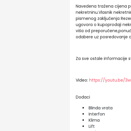
Navedena tražena cijena p
nekretninu.Vlasnik nekretn
pismenog zaključenja Rezer
ugovora o kupoprodaji nekret
viša od preporučene,ponuđ
odabere uz posredovanje a
Za sve ostale informacije 
Video:
https://youtu.be/3
Dodaci
Blinda vrata
Interfon
Klima
Lift