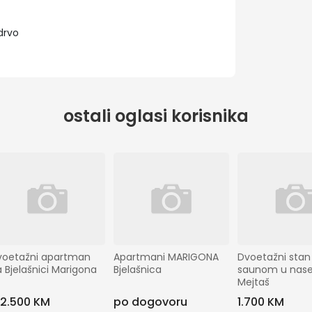
drvo
ostali oglasi korisnika
voetažni apartman 
Apartmani MARIGONA 
Dvoetažni stan 
 Bjelašnici Marigona
Bjelašnica
saunom u nasel
Mejtaš
82.500 KM
po dogovoru
1.700 KM