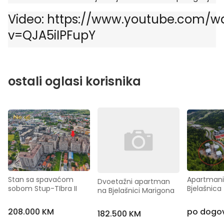
Video: https://www.youtube.com/w
v=QJA5iIPFupY
ostali oglasi korisnika
Stan sa spavaćom 
Apartmani
Dvoetažni apartman 
sobom Stup-TIbra II
Bjelašnica
na Bjelašnici Marigona
208.000 KM
po dogo
182.500 KM