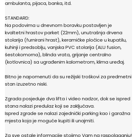
ambulanta, pijaca, banka, itd.
STANDARD:
Na podovima u dnevnom boravku postavljen je
kvaltetni hrastov parket (22mm), unutrašnja drvena
stolarija (furnirani hrast), keramičke pločice u kupatilu,
kuhinji i predsoblju, vanjska PVC stolarija (ALU fusion,
šestokomorna), blinda vrata, grijanje centralno
(kotlovnica) sa ugrađenim kalometrom, klima uređaj.
Bitno je napomenuti da su režijski troškovi za predmetni
stan izuzetno niski.
Zgrada posjeduje dva lifta i video nadzor, dok se ispred
stana nalazi predulaz koji se zaključava.
Ispred zgrade se nalazi zajednički parking kao i garažna
mjesta koja je moguće kupiti ili unajmiti.
Za sve ostale informacije stojimo Vam na raspolaganju!