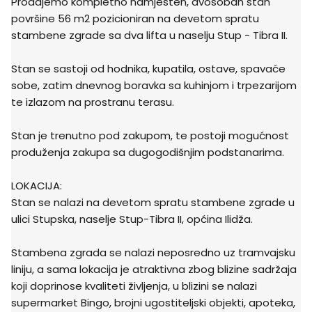
Prodajemo kompletno namješten, dvosoban stan
površine 56 m2 pozicioniran na devetom spratu
stambene zgrade sa dva lifta u naselju Stup - Tibra II.
Stan se sastoji od hodnika, kupatila, ostave, spavaće
sobe, zatim dnevnog boravka sa kuhinjom i trpezarijom
te izlazom na prostranu terasu.
Stan je trenutno pod zakupom, te postoji mogućnost
produženja zakupa sa dugogodišnjim podstanarima.
LOKACIJA:
Stan se nalazi na devetom spratu stambene zgrade u
ulici Stupska, naselje Stup-Tibra II, općina Ilidža.
Stambena zgrada se nalazi neposredno uz tramvajsku
liniju, a sama lokacija je atraktivna zbog blizine sadržaja
koji doprinose kvaliteti življenja, u blizini se nalazi
supermarket Bingo, brojni ugostiteljski objekti, apoteka,