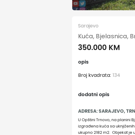
Sarajevo
Kuća, Bjelasnica, B
350.000 KM
opis
broj kvadrata:
134
dodatni opis
ADRESA: SARAJEVO, TR
U Opštini Trnovo, na planini 
izgrađena kuća sa uknjiženih
ukupno 2182 m2. Objekat je u