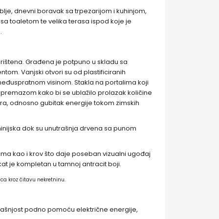
lje, dnevni boravak sa trpezarijom i kuhinjom,
sa toaletom te velika terasa ispod koje je
.
rištena. Građena je potpuno u skladu sa
tom. Vanjski otvori su od plastificiranih
 međuspratnom visinom. Stakla na portalima koji
m premazom kako bi se ublažilo prolazak količine
utra, odnosno gubitak energije tokom zimskih
minijska dok su unutrašnja drvena sa punom
lima kao i krov što daje poseban vizualni ugođaj
at je kompletan u tamnoj antracit boji.
ca kroz čitavu nekretninu.
trašnjost podno pomoću električne energije,