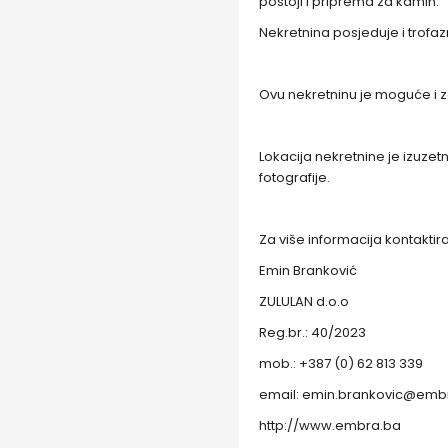
postoji i priprema za kamin.
Nekretnina posjeduje i trofaz
Ovu nekretninu je moguće i za
Lokacija nekretnine je izuzet
fotografije.
Za više informacija kontaktir
Emin Branković
ZULULAN d.o.o
Reg.br.: 40/2023
mob.: +387 (0) 62 813 339
email:
emin.brankovic@emb
http://www.embra.ba