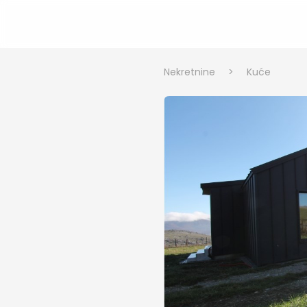
Nekretnine
>
Kuće