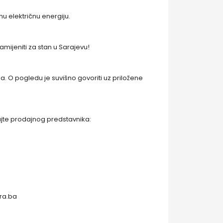
nu električnu energiju.
mijeniti za stan u Sarajevu!
na. O pogledu je suvišno govoriti uz priložene
ajte prodajnog predstavnika:
ra.ba