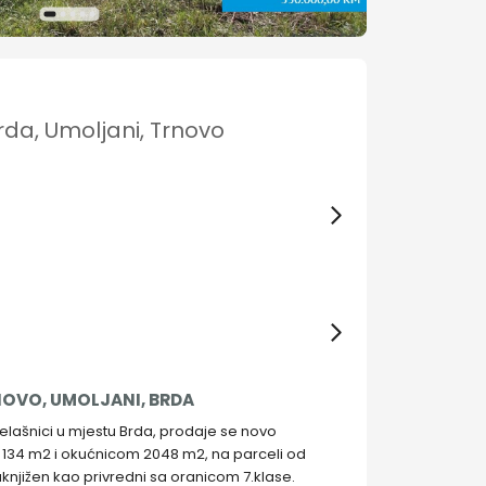
rda, Umoljani, Trnovo
NOVO, UMOLJANI, BRDA
Bjelašnici u mjestu Brda, prodaje se novo
 134 m2 i okućnicom 2048 m2, na parceli od
knjižen kao privredni sa oranicom 7.klase.