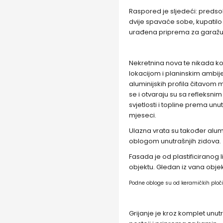
Raspored je sljedeći: predsob
dvije spavaće sobe, kupatilo 
urađena priprema za garažu
Nekretnina nova te nikada ko
lokacijom i planinskim ambijen
aluminijskih profila čitavom
se i otvaraju su sa refleksni
svjetlosti i topline prema un
mjeseci.
Ulazna vrata su također alu
oblogom unutrašnjih zidova.
Fasada je od plastificiranog 
objektu. Gledan iz vana objek
Podne obloge su od keramičkih ploči
Grijanje je kroz komplet unu