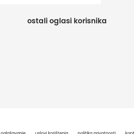
ostali oglasi korisnika
oglašavanje
uslovi korištenja
politika privatnosti
kon