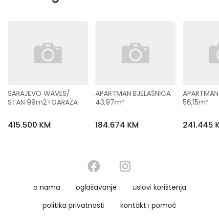
SARAJEVO WAVES/ 
APARTMAN BJELAŠNICA 
APARTMAN 
STAN 99m2+GARAŽA
43,97m²
56,15m²
415.500 KM
184.674 KM
241.445 
o nama
oglašavanje
uslovi korištenja
politika privatnosti
kontakt i pomoć