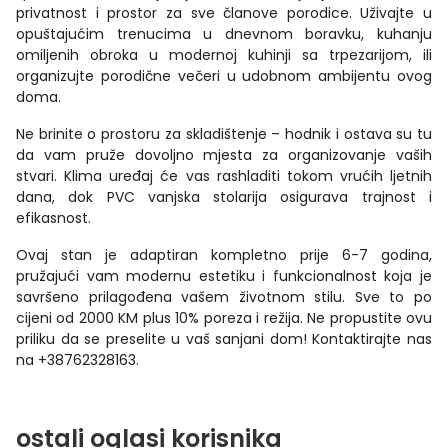
privatnost i prostor za sve članove porodice. Uživajte u
opuštajućim trenucima u dnevnom boravku, kuhanju
omiljenih obroka u modernoj kuhinji sa trpezarijom, ili
organizujte porodične večeri u udobnom ambijentu ovog
doma.
Ne brinite o prostoru za skladištenje – hodnik i ostava su tu
da vam pruže dovoljno mjesta za organizovanje vaših
stvari. Klima uređaj će vas rashladiti tokom vrućih ljetnih
dana, dok PVC vanjska stolarija osigurava trajnost i
efikasnost.
Ovaj stan je adaptiran kompletno prije 6-7 godina,
pružajući vam modernu estetiku i funkcionalnost koja je
savršeno prilagođena vašem životnom stilu. Sve to po
cijeni od 2000 KM plus 10% poreza i režija. Ne propustite ovu
priliku da se preselite u vaš sanjani dom! Kontaktirajte nas
na +38762328163.
ostali oglasi korisnika