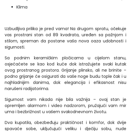
Klima
Uzbudljiva prilika je pred vama! Na drugom spratu, očekuje
vas prostrani stan od 89 kvadrata, uređen sa pažnjom i
stilom, spreman da postane vaša nova oaza udobnosti i
sigurnosti.
Sa podnim keramičkim pločicama u cijelom stanu,
osjećaćete se kao kod kuće dok istražujete svaki kutak
ovog prostranog prostora. Grijanje plinsko, ali ne brinite –
podno grijanje će osigurati da vaše noge budu tople čak i u
najhladnijim danima, dok elegancija i efikasnost nisu
narušeni radijatorima.
Sigurnost vam nikada nije bila važnija – ovaj stan je
opremljen alarmom i video nadzorom, pružajući vam mir
uma i bezbrižnost u vašem svakodnevnom životu.
Dva kupatila, obezbeđuju praktičnost i komfor, dok dvije
spavaće sobe, uključujući veliku i dječiju sobu, nude