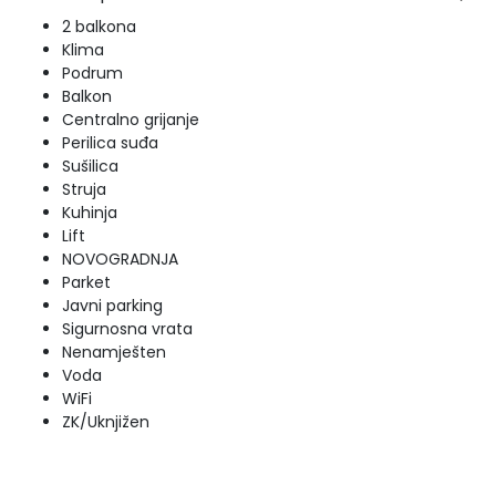
2 balkona
Klima
Podrum
Balkon
Centralno grijanje
Perilica suđa
Sušilica
Struja
Kuhinja
Lift
NOVOGRADNJA
Parket
Javni parking
Sigurnosna vrata
Nenamješten
Voda
WiFi
ZK/Uknjižen