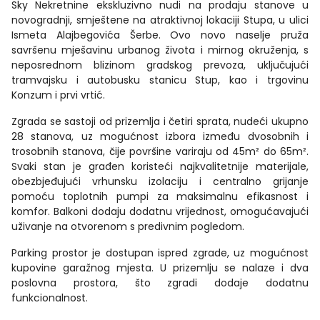
Sky Nekretnine ekskluzivno nudi na prodaju stanove u
novogradnji, smještene na atraktivnoj lokaciji Stupa, u ulici
Ismeta Alajbegovića Šerbe. Ovo novo naselje pruža
savršenu mješavinu urbanog života i mirnog okruženja, s
neposrednom blizinom gradskog prevoza, uključujući
tramvajsku i autobusku stanicu Stup, kao i trgovinu
Konzum i prvi vrtić.
Zgrada se sastoji od prizemlja i četiri sprata, nudeći ukupno
28 stanova, uz mogućnost izbora između dvosobnih i
trosobnih stanova, čije površine variraju od 45m² do 65m².
Svaki stan je građen koristeći najkvalitetnije materijale,
obezbjeđujući vrhunsku izolaciju i centralno grijanje
pomoću toplotnih pumpi za maksimalnu efikasnost i
komfor. Balkoni dodaju dodatnu vrijednost, omogućavajući
uživanje na otvorenom s predivnim pogledom.
Parking prostor je dostupan ispred zgrade, uz mogućnost
kupovine garažnog mjesta. U prizemlju se nalaze i dva
poslovna prostora, što zgradi dodaje dodatnu
funkcionalnost.