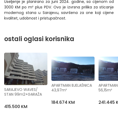
Useljenje je planirano za juni 2024. godine, sa cijenom od
3000 KM po m² plus PDV. Ovo je izvrsna prilika za sticanje
modernog stana u Sarajevu, savršena za one koji cijene
kvalitet, udobnost i pristupačnost.
ostali oglasi korisnika
APARTMAN BJELAŠNICA 
APARTMAN 
SARAJEVO WAVES/ 
43,97m²
56,15m²
STAN 99m2+GARAŽA
184.674 KM
241.445 
415.500 KM