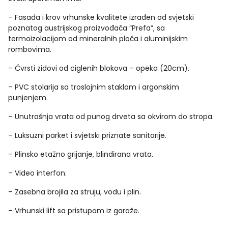
– Fasada i krov vrhunske kvalitete izrađen od svjetski
poznatog austrijskog proizvođača “Prefa”, sa
termoizolacijom od mineralnih ploča i aluminijskim
rombovima.
– Čvrsti zidovi od ciglenih blokova – opeka (20cm).
– PVC stolarija sa troslojnim staklom i argonskim
punjenjem.
– Unutrašnja vrata od punog drveta sa okvirom do stropa.
– Luksuzni parket i svjetski priznate sanitarije.
– Plinsko etažno grijanje, blindirana vrata.
– Video interfon.
– Zasebna brojila za struju, vodu i plin.
– Vrhunski lift sa pristupom iz garaže.