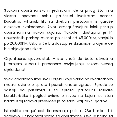
Svakom apartmanskom jedinicom ide u prilog što ima
vlastitu spavaću sobu, pružajući kvalitetan odmor.
Dodatno, vrhunski lift sa direktim pristupom iz garaže
olakšava svakodnevni život omogućavajući lakši pristup
apartmanima nakon skijanja. Također, dostupno je 14
unutrašnjih parking mjesta po cijeni od 45,000KM, vanjskih
po 20,000KM. Uskoro će biti dostupne skijašnice, a cijene će
biti objavljene uskoro.
Orijentacija: sjeveroistok – što znači da ćete uživati u
jutarnjem suncu i prirodnom osvjetljenju tokom većeg
dijela dana!
Svaki apartman ima svoju cijenu koja varira po kvadratnom
metru, ovisno o spratu i poziciji unutar zgrade. Zgrada se
sastoji od prizemlja i tri sprata, pružajući različite
karakteristike i pogled ovisno o nivou na kojem se stan
nalazi. Kraj radova predviđen je za sami kraj 2024. godine.
Iskoristite mogućnost finansiranja putem ASA banke d.d.
Sarajevo, uz kolateral samo za apartmane. Ovo je prilika za