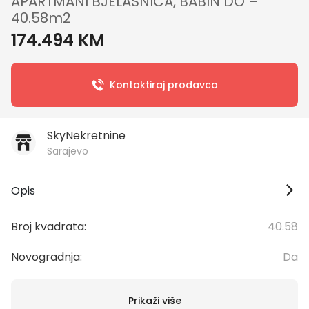
APARTMANI BJELAŠNICA, BABIN DO –
40.58m2
174.494 KM
Kontaktiraj prodavca
SkyNekretnine
Sarajevo
Opis
Broj kvadrata:
40.58
Novogradnja:
Da
Prikaži više