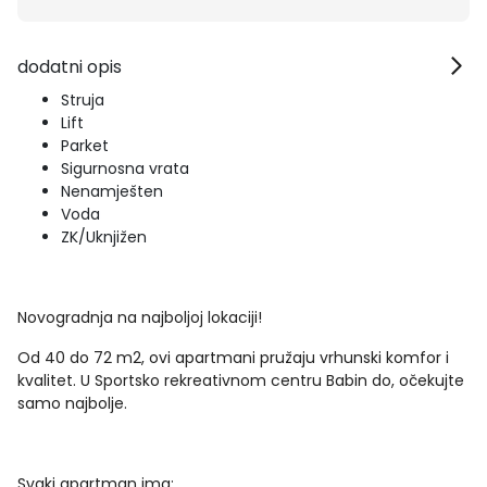
dodatni opis
Struja
Lift
Parket
Sigurnosna vrata
Nenamješten
Voda
ZK/Uknjižen
Novogradnja na najboljoj lokaciji!
Od 40 do 72 m2, ovi apartmani pružaju vrhunski komfor i
kvalitet. U Sportsko rekreativnom centru Babin do, očekujte
samo najbolje.
Svaki apartman ima: