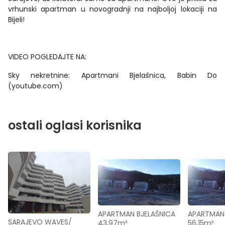
vrhunski apartman u novogradnji na najboljoj lokaciji na
Bijeli!
VIDEO POGLEDAJTE NA:
Sky nekretnine: Apartmani Bjelašnica, Babin Do
(youtube.com)
ostali oglasi korisnika
APARTMAN BJELAŠNICA 
APARTMAN 
SARAJEVO WAVES/ 
43,97m²
56,15m²