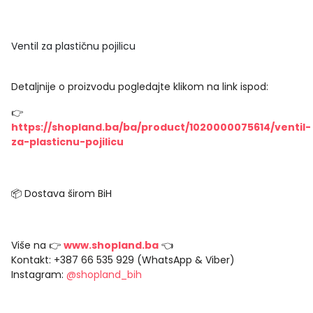
Ventil za plastičnu pojilicu
Detaljnije o proizvodu pogledajte klikom na link ispod:
👉
https://shopland.ba/ba/product/1020000075614/ventil-
za-plasticnu-pojilicu
📦 Dostava širom BiH
Više na 👉
www.shopland.ba
👈
Kontakt: +387 66 535 929 (WhatsApp & Viber)
Instagram:
@shopland_bih