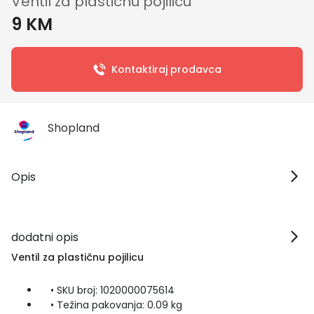
Ventil za plastičnu pojilicu
9 KM
Kontaktiraj prodavca
Shopland
Opis
dodatni opis
Ventil za plastičnu pojilicu
• SKU broj: 1020000075614
• Težina pakovanja: 0.09 kg