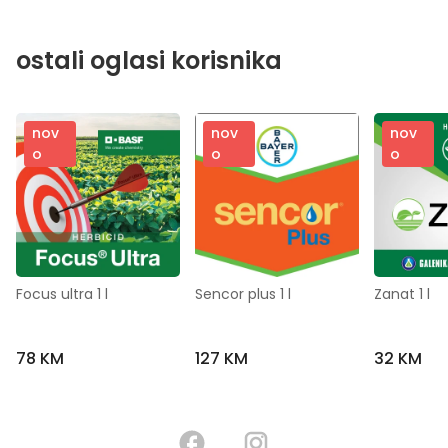
ostali oglasi korisnika
nov
nov
nov
o
o
o
Focus ultra 1 l
Sencor plus 1 l
Zanat 1 l
78 KM
127 KM
32 KM