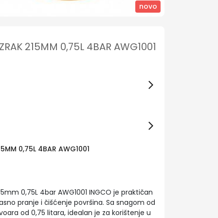
novo
ZRAK 215MM 0,75L 4BAR AWG1001
15MM 0,75L 4BAR AWG1001
e 215mm 0,75L 4bar AWG1001 INGCO je praktičan
fikasno pranje i čišćenje površina. Sa snagom od
ara od 0,75 litara, idealan je za korištenje u