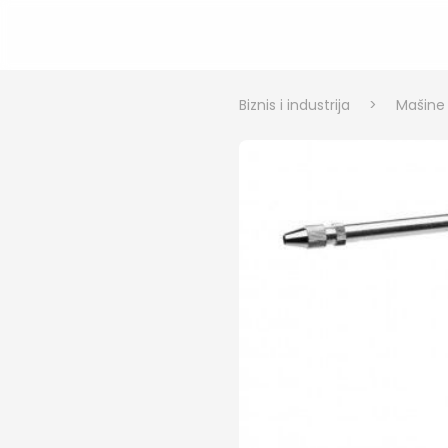
Biznis i industrija
>
Mašine i