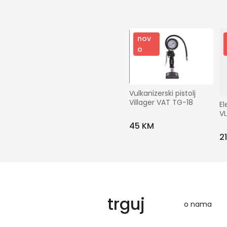
nov
o
Vulkanizerski pistolj 
Villager VAT TG-18
El
VL
45 KM
2
trguj
o nama