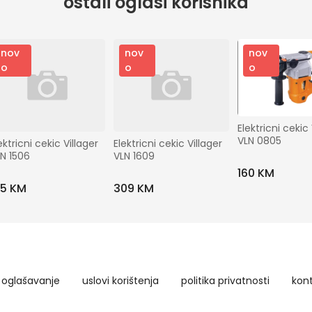
ostali oglasi korisnika
nov
nov
nov
o
o
o
Elektricni cekic 
VLN 0805
ektricni cekic Villager 
Elektricni cekic Villager 
N 1506
VLN 1609
160 KM
15 KM
309 KM
oglašavanje
uslovi korištenja
politika privatnosti
kon