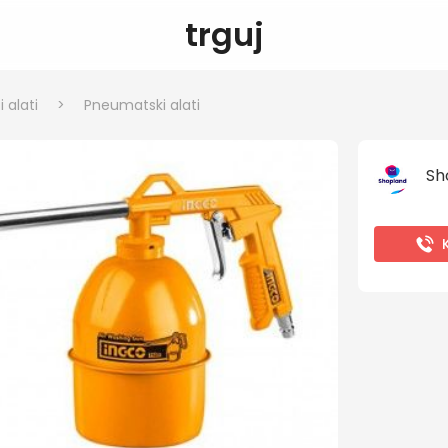
trguj
 alati
>
Pneumatski alati
Sh