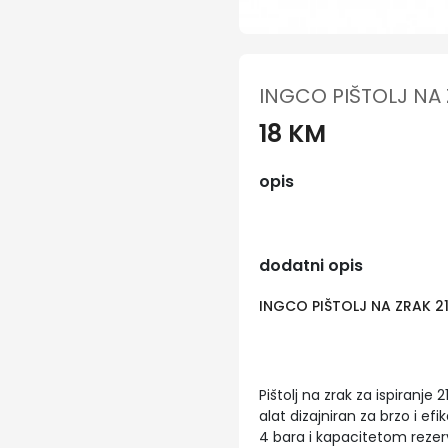
INGCO PIŠTOLJ NA 
18 KM
opis
dodatni opis
INGCO PIŠTOLJ NA ZRAK 2
Pištolj na zrak za ispiranj
alat dizajniran za brzo i e
4 bara i kapacitetom rezervo