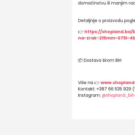
domaćinstvu ili manjim ra
Detaljnije o proizvodu pogle
👉
https://shopland.ba/
na-zrak-215mm-075l-4b
📦 Dostava širom BiH
Više na 👉
www.shopland
Kontakt: +387 66 535 929 
Instagram:
@shopland_bih