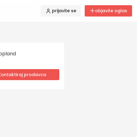
prijavite se
objavite oglas
opland
Kontaktiraj prodavca