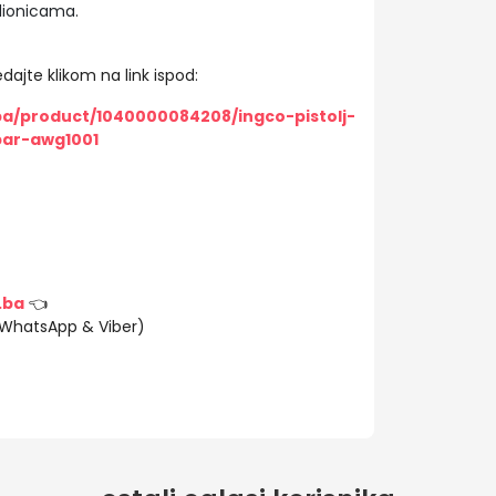
dionicama.
dajte klikom na link ispod:
ba/product/1040000084208/ingco-pistolj-
ar-awg1001
.ba
👈
(WhatsApp & Viber)