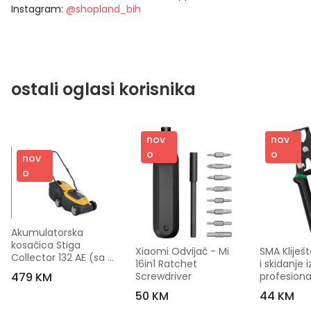
Instagram:
@shopland_bih
ostali oglasi korisnika
nov
nov
o
o
nov
o
Akumulatorska 
kosačica Stiga 
Xiaomi Odvijač - Mi 
SMA Kliješt
Collector 132 AE (sa 
16in1 Ratchet 
i skidanje iz
punjačem i baterijom)
479 KM
Screwdriver
profesiona
386
50 KM
44 KM