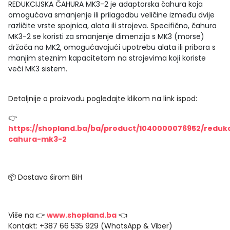
REDUKCIJSKA ČAHURA MK3-2 je adaptorska čahura koja
omogućava smanjenje ili prilagodbu veličine između dvije
različite vrste spojnica, alata ili strojeva. Specifično, čahura
MK3-2 se koristi za smanjenje dimenzija s MK3 (morse)
držača na MK2, omogućavajući upotrebu alata ili pribora s
manjim steznim kapacitetom na strojevima koji koriste
veći MK3 sistem.
Detaljnije o proizvodu pogledajte klikom na link ispod:
👉
https://shopland.ba/ba/product/1040000076952/redukc
cahura-mk3-2
📦 Dostava širom BiH
Više na 👉
www.shopland.ba
👈
Kontakt: +387 66 535 929 (WhatsApp & Viber)