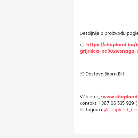
Detaljnije o proizvodu pogle
👉
https://shopland.ba/
grijalica-pc302wsnaga
📦 Dostava širom BiH
Više na 👉
www.shopland
Kontakt: +387 66 535 929 
Instagram:
@shopland_bih