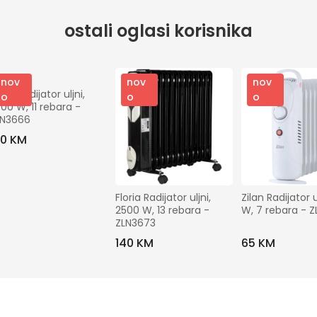
ostali oglasi korisnika
nov
nov
nov
oria Radijator uljni, 
o
o
o
00 W, 11 rebara - 
LN3666
20 KM
Floria Radijator uljni, 
Zilan Radijator u
2500 W, 13 rebara - 
W, 7 rebara - 
ZLN3673
140 KM
65 KM