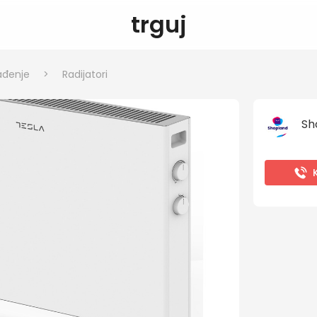
trguj
lađenje
>
Radijatori
Sh