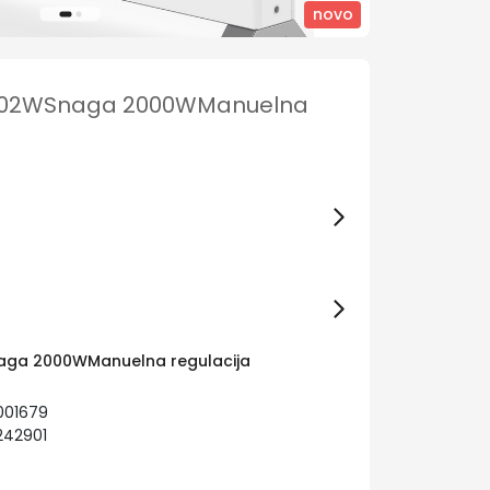
novo
PC302WSnaga 2000WManuelna
naga 2000WManuelna regulacija
001679
242901