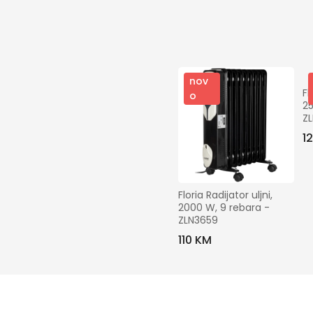
nov
Fl
o
25
Z
1
Floria Radijator uljni, 
2000 W, 9 rebara - 
ZLN3659
110 KM