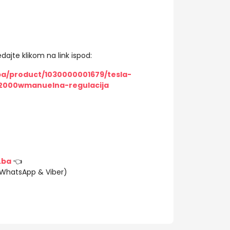
dajte klikom na link ispod:
ba/product/1030000001679/tesla-
-2000wmanuelna-regulacija
.ba
👈
(WhatsApp & Viber)