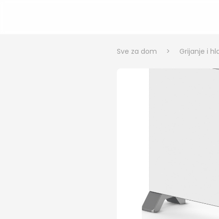
Sve za dom
>
Grijanje i h