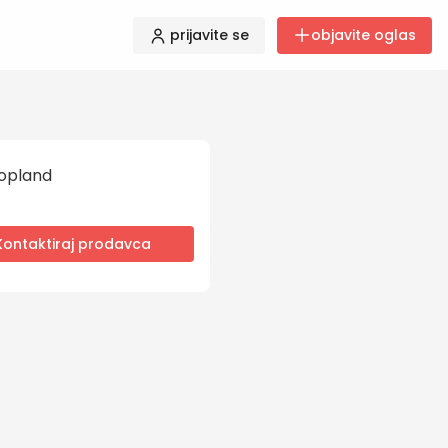
prijavite se
objavite oglas
opland
Kontaktiraj prodavca