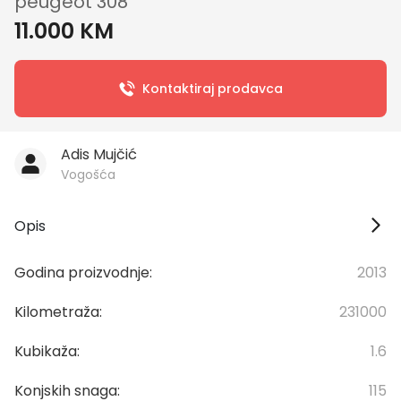
peugeot 308
11.000 KM
Kontaktiraj prodavca
Adis Mujčić
Vogošća
Opis
Godina proizvodnje:
2013
Kilometraža:
231000
Kubikaža:
1.6
Konjskih snaga:
115