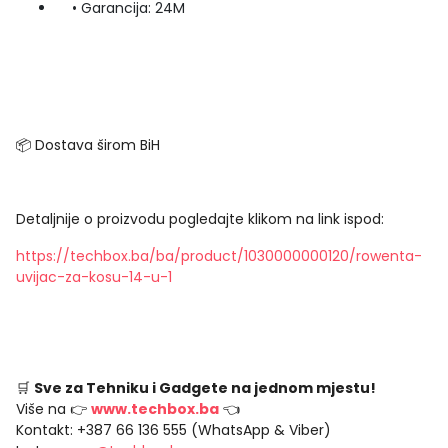
• Garancija: 24M
📦 Dostava širom BiH
Detaljnije o proizvodu pogledajte klikom na link ispod:
https://techbox.ba/ba/product/1030000000120/rowenta-
uvijac-za-kosu-14-u-1
🛒
Sve za Tehniku i Gadgete na jednom mjestu!
Više na 👉
www.techbox.ba
👈
Kontakt: +387 66 136 555 (WhatsApp & Viber)