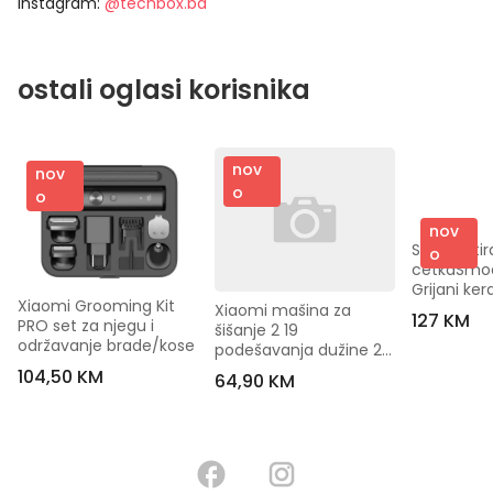
Instagram:
@techbox.ba
ostali oglasi korisnika
nov
nov
o
o
nov
Shark rotir
o
cetkaSmoo
Grijani ker
Xiaomi Grooming Kit 
cesalj, dva
Xiaomi mašina za 
127 KM
PRO set za njegu i 
rada, sna
šišanje 2 19 
održavanje brade/kose
podešavanja dužine 2 
brzine
104,50 KM
64,90 KM