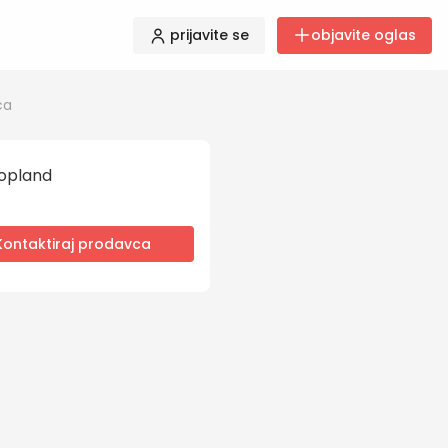
prijavite se
objavite oglas
ća
opland
Kontaktiraj prodavca