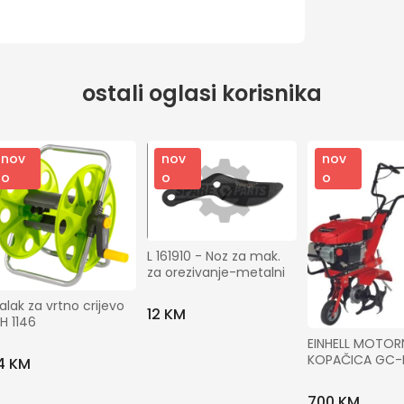
ostali oglasi korisnika
nov
nov
nov
o
o
o
L 161910 - Noz za mak. 
za orezivanje-metalni
alak za vrtno crijevo 
12 KM
H 1146
EINHELL MOTORN
KOPAČICA GC-
4 KM
700 KM