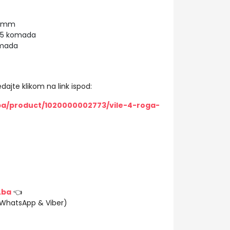
10 mm
 25 komada
omada
dajte klikom na link ispod:
ba/product/1020000002773/vile-4-roga-
.ba
👈
(WhatsApp & Viber)