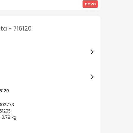
novo
ta - 716120
16120
002773
61205
 0.79 kg