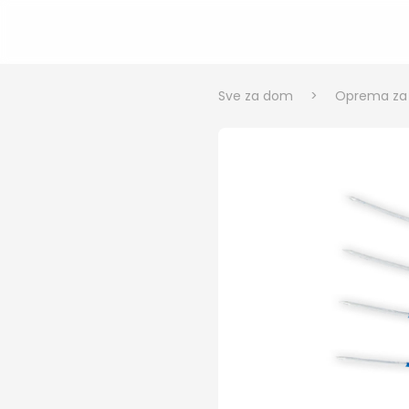
Sve za dom
>
Oprema za v