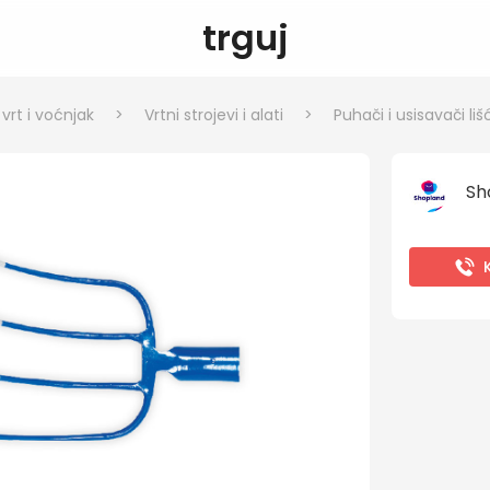
trguj
rt i voćnjak
>
Vrtni strojevi i alati
>
Puhači i usisavači liš
Sh