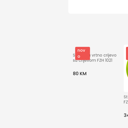
nov
Stalak za vrtno crijevo 
o
sa crijevom FZH 1021
80 KM
St
FZ
3