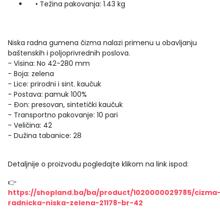
• Težina pakovanja: 1.43 kg
Niska radna gumena čizma nalazi primenu u obavljanju
baštenskih i poljoprivrednih poslova.
- Visina: No 42-280 mm
- Boja: zelena
- Lice: prirodni i sint. kaučuk
- Postava: pamuk 100%
- Đon: presovan, sintetički kaučuk
- Transportno pakovanje: 10 pari
- Veličina: 42
- Dužina tabanice: 28
Detaljnije o proizvodu pogledajte klikom na link ispod:
👉
https://shopland.ba/ba/product/1020000029785/cizma
radnicka-niska-zelena-21178-br-42