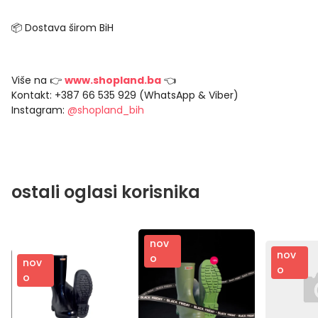
📦 Dostava širom BiH
Više na 👉
www.shopland.ba
👈
Kontakt: +387 66 535 929 (WhatsApp & Viber)
Instagram:
@shopland_bih
ostali oglasi korisnika
nov
nov
o
nov
o
o