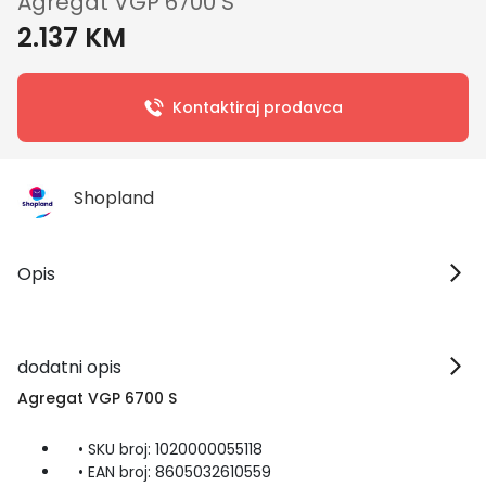
Agregat VGP 6700 S
2.137 KM
Kontaktiraj prodavca
Shopland
Opis
dodatni opis
Agregat VGP 6700 S
• SKU broj: 1020000055118
• EAN broj: 8605032610559