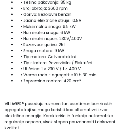
• Težina pakovanja: 85 kg
• Broj obrtaja: 3600 rpm
• Gorivo: Bezolovni benzin
• Jačina električne struje: 10.8A
• Maksimalna snaga: 6.5 kW
• Nominalna snaga: 6 kW
• Nominalni napon: 230V/400V
• Rezervoar goriva: 25 l
• Snaga motora: 9 kW
• Tip motora: Četvorotaktni
• Tip startera: Reverzibilni / Električni
• Utičnica: 1 × 230 V / 1 × 400 V
• Vreme rada - agregati: ≈ 10 h 30 min.
• Zapremina motora: 420 cm³
VILLAGER® poseduje raznovrstan asortiman benzinskih
agregata koji se mogu koristiti kao alternativni izvor
električne energije. Karakteriše ih funkcija automatske
regulacije napona, visok stepen pouzdanosti i dokazani
kvalitet.