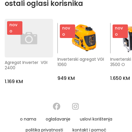
ostali oglasi korisnika
nov
nov
nov
o
o
o
Inverterski agregat VGI 
Inverterski
Agregat Inverter  VGI 
1060
3500 O
2400
949 KM
1.650 KM
1.169 KM
o nama
oglašavanje
uslovi korištenja
politika privatnosti
kontakt i pomoć