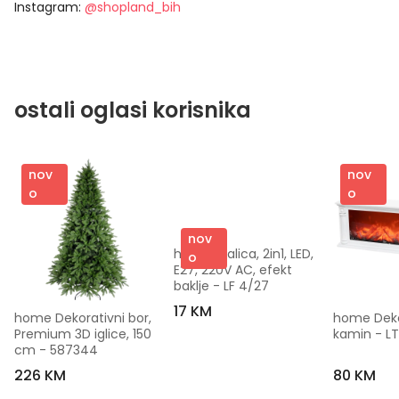
Instagram:
@shopland_bih
ostali oglasi korisnika
nov
nov
o
o
nov
home Sijalica, 2in1, LED, 
o
E27, 220V AC, efekt 
baklje - LF 4/27
17 KM
home Dekorativni bor, 
home Dekor
Premium 3D iglice, 150 
kamin - LT
cm - 587344
226 KM
80 KM