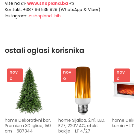
Više na 👉
www.shopland.ba
👈
Kontakt: +387 66 535 929 (WhatsApp & Viber)
Instagram:
@shopland_bih
ostali oglasi korisnika
nov
nov
nov
o
o
o
home Dekorativni bor, 
home Sijalica, 2in1, LED, 
home Dekor
Premium 3D iglice, 150 
E27, 220V AC, efekt 
kamin - LT
cm - 587344
baklje - LF 4/27