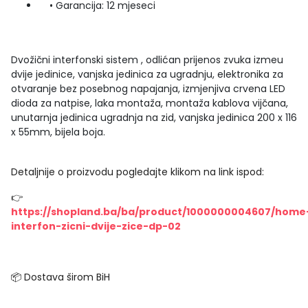
• Garancija: 12 mjeseci
Dvožični interfonski sistem , odlićan prijenos zvuka izmeu
dvije jedinice, vanjska jedinica za ugradnju, elektronika za
otvaranje bez posebnog napajanja, izmjenjiva crvena LED
dioda za natpise, laka montaža, montaža kablova vijčana,
unutarnja jedinica ugradnja na zid, vanjska jedinica 200 x 116
x 55mm, bijela boja.
Detaljnije o proizvodu pogledajte klikom na link ispod:
👉
https://shopland.ba/ba/product/1000000004607/home
interfon-zicni-dvije-zice-dp-02
📦 Dostava širom BiH