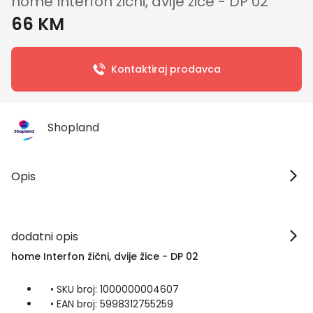
home Interfon žični, dvije žice - DP 02
66 KM
Kontaktiraj prodavca
Shopland
Opis
dodatni opis
home Interfon žični, dvije žice - DP 02
• SKU broj: 1000000004607
• EAN broj: 5998312755259