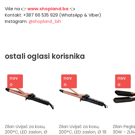
Više na 👉
www.shopland.ba
👈
Kontakt: +387 66 535 929 (WhatsApp & Viber)
Instagram:
@shopland_bih
ostali oglasi korisnika
nov
nov
nov
o
o
o
Zilan Uvijač za kosu, 
Zilan Uvijač za kosu, 
Zilan Pegla
200°C, LED zaslon, Ø 
200°C, LED zaslon, Ø 19 
30W - ZL