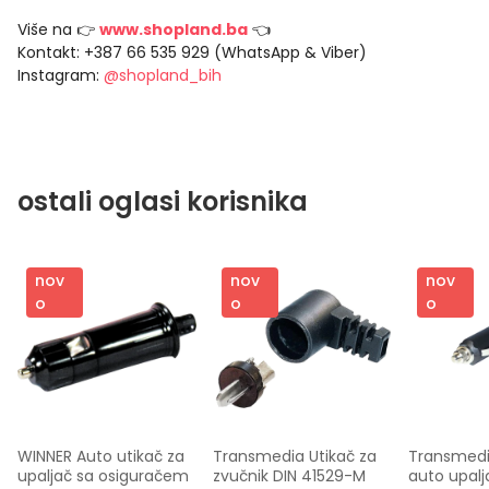
Više na 👉
www.shopland.ba
👈
Kontakt: +387 66 535 929 (WhatsApp & Viber)
Instagram:
@shopland_bih
ostali oglasi korisnika
nov
nov
nov
o
o
o
WINNER Auto utikač za 
Transmedia Utikač za 
Transmedia
upaljač sa osiguračem 
zvučnik DIN 41529-M 
auto upalja