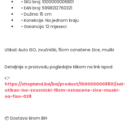
• SKU broj: 1000000006801
• EAN broj: 5998312760321
• Dužina: 15 cm
• Konekcije: Na jednom kraju
• Garancija: 12 mjeseci
Utikač Auto ISO, zvučnički, 15cm označene žice, muški
Detaljnije o proizvodu pogledajte klikom na link ispod:
👉
https://shopland.ba/ba/product/1000000006801/sal-
utikac-iso-zvucnicki-15cm-oznacene-zice-muski-
sa-fiso-028
📦 Dostava širom BiH