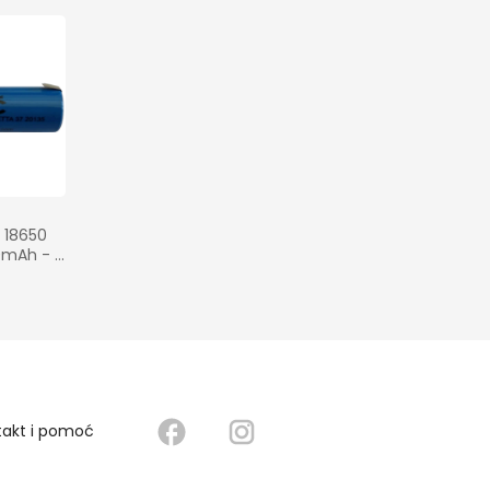
 18650 
0mAh - 
50 mAh
takt i pomoć