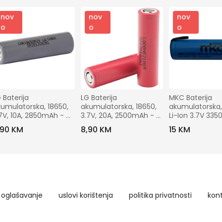
nov
nov
nov
o
o
o
 Baterija 
LG Baterija 
MKC Baterija 
umulatorska, 18650, 
akumulatorska, 18650, 
akumulatorska,
7V, 10A, 2850mAh - 
3.7V, 20A, 2500mAh - 
Li-Ion 3.7V 335
NR18650 M29
ICR18650 HE2
INR18650MP 33
,90 KM
8,90 KM
15 KM
oglašavanje
uslovi korištenja
politika privatnosti
kon