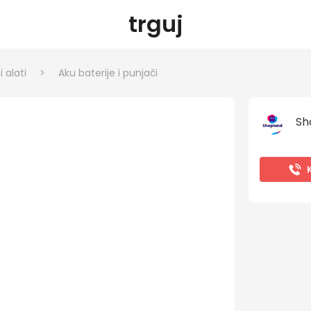
trguj
 alati
>
Aku baterije i punjači
Sh