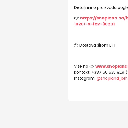
Detaljnije o proizvodu pogle
👉
https://shopland.ba/
10201-a-fdv-90201
📦 Dostava širom BiH
Više na 👉
www.shopland
Kontakt: +387 66 535 929 
Instagram:
@shopland_bih