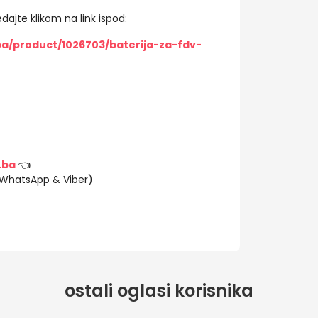
dajte klikom na link ispod:
ba/product/1026703/baterija-za-fdv-
.ba
👈
(WhatsApp & Viber)
ostali oglasi korisnika