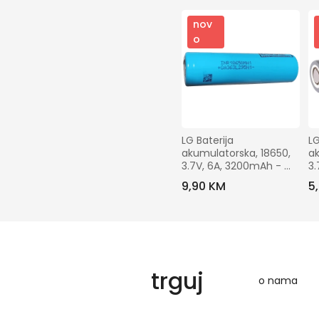
nov
o
LG Baterija 
LG
akumulatorska, 18650, 
ak
3.7V, 6A, 3200mAh - 
3.
INR18650 MH1
I
9,90 KM
5
trguj
o nama