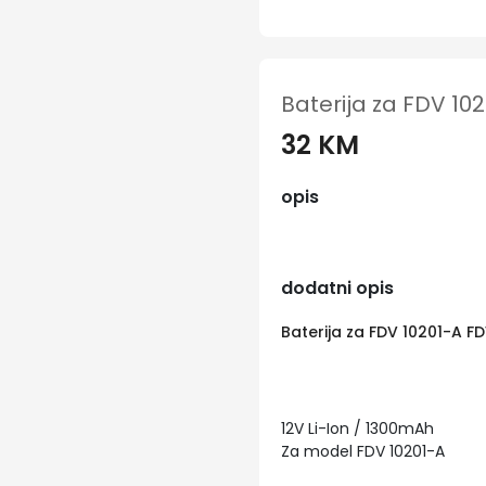
Baterija za FDV 10
32 KM
opis
dodatni opis
Baterija za FDV 10201-A F
12V Li-Ion / 1300mAh
Za model FDV 10201-A