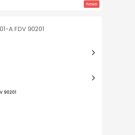
novo
201-A FDV 90201
DV 90201