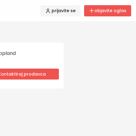
prijavite se
objavite oglas
opland
Kontaktiraj prodavca