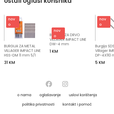
ostali oglasi korisnika
nov
nov
o
o
nov
BURGIJA ZA DRVO 
o
VILLAGER IMPACT LINE 
DW-4 mm
BURGIJA ZA METAL 
Burgija SDS
VILLAGER IMPACT LINE 
Villager IM
1 KM
HSS-DM 11 mm 5/1
DP-4X110
31 KM
5 KM
o nama
oglašavanje
uslovi korištenja
politika privatnosti
kontakt i pomoć