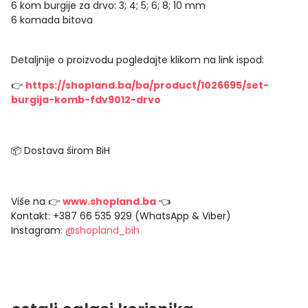
6 kom burgije za drvo: 3; 4; 5; 6; 8; 10 mm
6 komada bitova
Detaljnije o proizvodu pogledajte klikom na link ispod:
👉
https://shopland.ba/ba/product/1026695/set-
burgija-komb-fdv9012-drvo
📦 Dostava širom BiH
Više na 👉
www.shopland.ba
👈
Kontakt: +387 66 535 929 (WhatsApp & Viber)
Instagram:
@shopland_bih