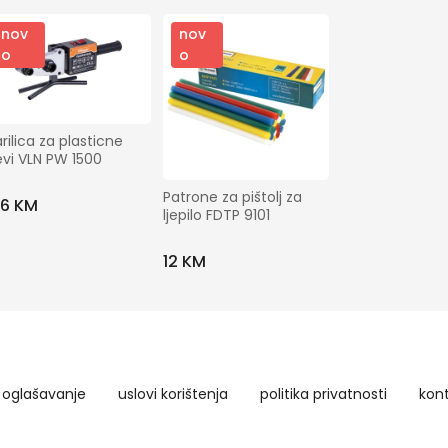
nov
nov
o
o
rilica za plasticne 
vi VLN PW 1500
Patrone za pištolj za 
06 KM
ljepilo FDTP 9101
12 KM
oglašavanje
uslovi korištenja
politika privatnosti
kon