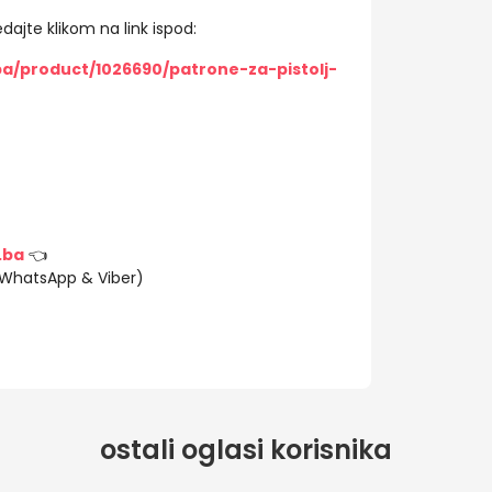
dajte klikom na link ispod:
ba/product/1026690/patrone-za-pistolj-
.ba
👈
(WhatsApp & Viber)
ostali oglasi korisnika