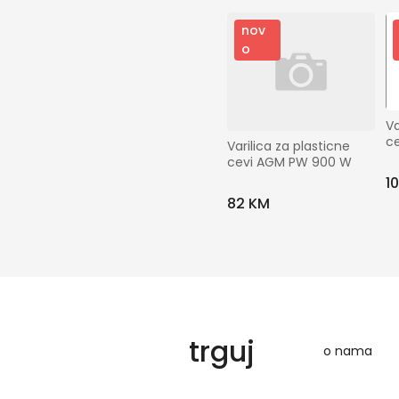
nov
o
Va
ce
Varilica za plasticne 
cevi AGM PW 900 W
1
82 KM
trguj
o nama