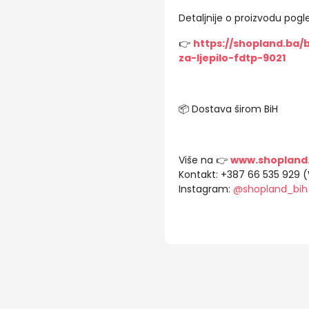
Detaljnije o proizvodu pogle
👉
https://shopland.ba/
za-ljepilo-fdtp-9021
📦 Dostava širom BiH
Više na 👉
www.shopland
Kontakt: +387 66 535 929 
Instagram:
@shopland_bih