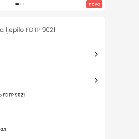
novo
a ljepilo FDTP 9021
lo FDTP 9021
a.s