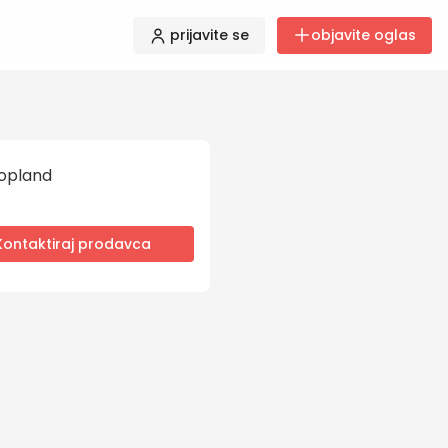
prijavite se
objavite oglas
opland
Kontaktiraj prodavca