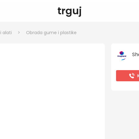
trguj
 alati
>
Obrada gume i plastike
Sh